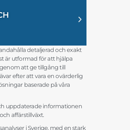
CH
ING MED
R SMARTA
 SNI OCH
 EXAKT
SK
CH
ING MED
R SMARTA
 SNI OCH
 EXAKT
SK
CH
ING MED
R SMARTA
 SNI OCH
 EXAKT
SK
handahålla detaljerad och exakt
 är utformad för att hjälpa
genom att ge tillgång till
ävar efter att vara en ovärderlig
lösningar baserade på våra
och uppdaterade informationen
h affärstillväxt.
analyser i Sverige, med en stark