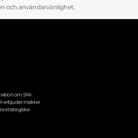
ion och användarvänlighet.
ormation om SNI-
 erbjuder insikter
ta strategiska