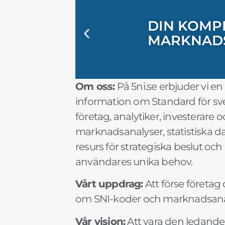
DIN KOMPL
"SNI-SE: 
"UTFORSK
"MARKNAD
"SNI-KODE
"FRAMTID
"SÄKERST
"SNI OCH 
DIN KOMPL
"SNI-SE: 
"UTFORSK
"MARKNAD
"SNI-KODE
"FRAMTID
"SÄKERST
"SNI OCH 
DIN KOMPL
"SNI-SE: 
"UTFORSK
"MARKNAD
"SNI-KODE
"FRAMTID
"SÄKERST
"SNI OCH 
MARKNAD
AFFÄRSBE
FÖRDJUPAD
AFFÄRSVA
FÖRETAGS
MARKNAD
SNI-INFO
PLANERIN
MARKNAD
AFFÄRSBE
FÖRDJUPAD
AFFÄRSVA
FÖRETAGS
MARKNAD
SNI-INFO
PLANERIN
MARKNAD
AFFÄRSBE
FÖRDJUPAD
AFFÄRSVA
FÖRETAGS
MARKNAD
SNI-INFO
PLANERIN
Om oss:
På 5ni.se erbjuder vi e
information om Standard för sven
företag, analytiker, investerare o
marknadsanalyser, statistiska dat
resurs för strategiska beslut o
användares unika behov.
Vårt uppdrag:
Att förse företa
om SNI-koder och marknadsanalyse
Vår vision:
Att vara den ledande