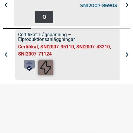
SNI2007-86903
420
Q
Certifikat: Lågspänning –
Cer
Elproduktionsanläggningar
Cer
Certifikat
,
SNI2007-35110
,
SNI2007-43210
,
SN
SNI2007-71124