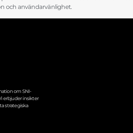
ion och användarvänlighet.
ormation om SNI-
 erbjuder insikter
ta strategiska