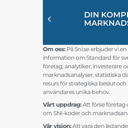
DIN KOMPL
"SNI-SE: 
"UTFORSK
"MARKNAD
"SNI-KODE
"FRAMTID
"SÄKERST
"SNI OCH 
DIN KOMPL
"SNI-SE: 
"UTFORSK
"MARKNAD
"SNI-KODE
"FRAMTID
"SÄKERST
"SNI OCH 
DIN KOMPL
"SNI-SE: 
"UTFORSK
"MARKNAD
"SNI-KODE
"FRAMTID
"SÄKERST
"SNI OCH 
MARKNAD
AFFÄRSBE
FÖRDJUPAD
AFFÄRSVA
FÖRETAGS
MARKNAD
SNI-INFO
PLANERIN
MARKNAD
AFFÄRSBE
FÖRDJUPAD
AFFÄRSVA
FÖRETAGS
MARKNAD
SNI-INFO
PLANERIN
MARKNAD
AFFÄRSBE
FÖRDJUPAD
AFFÄRSVA
FÖRETAGS
MARKNAD
SNI-INFO
PLANERIN
Om oss:
På 5ni.se erbjuder vi e
information om Standard för sven
företag, analytiker, investerare o
marknadsanalyser, statistiska dat
resurs för strategiska beslut o
användares unika behov.
Vårt uppdrag:
Att förse företa
om SNI-koder och marknadsanalyse
Vår vision:
Att vara den ledande