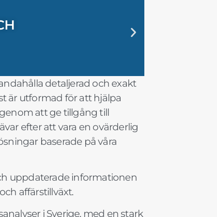
CH
ING MED
R SMARTA
 SNI OCH
 EXAKT
SK
CH
ING MED
R SMARTA
 SNI OCH
 EXAKT
SK
CH
ING MED
R SMARTA
 SNI OCH
 EXAKT
SK
handahålla detaljerad och exakt
 är utformad för att hjälpa
genom att ge tillgång till
ävar efter att vara en ovärderlig
lösningar baserade på våra
och uppdaterade informationen
h affärstillväxt.
analyser i Sverige, med en stark