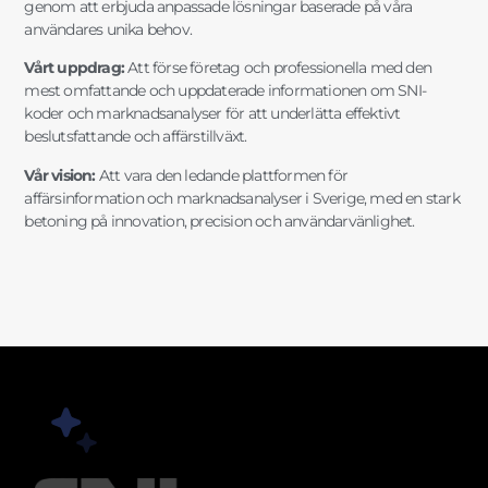
genom att erbjuda anpassade lösningar baserade på våra
användares unika behov.
Vårt uppdrag:
Att förse företag och professionella med den
mest omfattande och uppdaterade informationen om SNI-
koder och marknadsanalyser för att underlätta effektivt
beslutsfattande och affärstillväxt.
Vår vision:
Att vara den ledande plattformen för
affärsinformation och marknadsanalyser i Sverige, med en stark
betoning på innovation, precision och användarvänlighet.