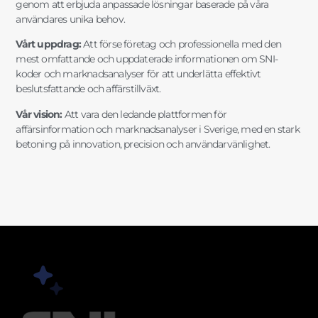
genom att erbjuda anpassade lösningar baserade på våra
användares unika behov.
Vårt uppdrag:
Att förse företag och professionella med den
mest omfattande och uppdaterade informationen om SNI-
koder och marknadsanalyser för att underlätta effektivt
beslutsfattande och affärstillväxt.
Vår vision:
Att vara den ledande plattformen för
affärsinformation och marknadsanalyser i Sverige, med en stark
betoning på innovation, precision och användarvänlighet.