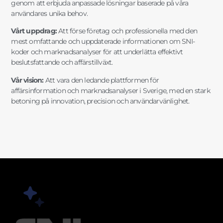
genom att erbjuda anpassade lösningar baserade på våra
användares unika behov.
Vårt uppdrag:
Att förse företag och professionella med den
mest omfattande och uppdaterade informationen om SNI-
koder och marknadsanalyser för att underlätta effektivt
beslutsfattande och affärstillväxt.
Vår vision:
Att vara den ledande plattformen för
affärsinformation och marknadsanalyser i Sverige, med en stark
betoning på innovation, precision och användarvänlighet.