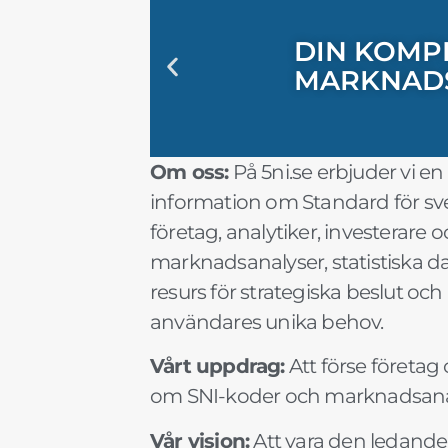
DIN KOMPL
"SNI-SE: 
"UTFORSK
"MARKNAD
"SNI-KODE
"FRAMTID
"SÄKERST
"SNI OCH 
DIN KOMPL
"SNI-SE: 
"UTFORSK
"MARKNAD
"SNI-KODE
"FRAMTID
"SÄKERST
"SNI OCH 
DIN KOMPL
"SNI-SE: 
"UTFORSK
"MARKNAD
"SNI-KODE
"FRAMTID
"SÄKERST
"SNI OCH 
MARKNAD
AFFÄRSBE
FÖRDJUPAD
AFFÄRSVA
FÖRETAGS
MARKNAD
SNI-INFO
PLANERIN
MARKNAD
AFFÄRSBE
FÖRDJUPAD
AFFÄRSVA
FÖRETAGS
MARKNAD
SNI-INFO
PLANERIN
MARKNAD
AFFÄRSBE
FÖRDJUPAD
AFFÄRSVA
FÖRETAGS
MARKNAD
SNI-INFO
PLANERIN
Om oss:
På 5ni.se erbjuder vi e
information om Standard för sven
företag, analytiker, investerare o
marknadsanalyser, statistiska dat
resurs för strategiska beslut o
användares unika behov.
Vårt uppdrag:
Att förse företa
om SNI-koder och marknadsanalyse
Vår vision:
Att vara den ledande