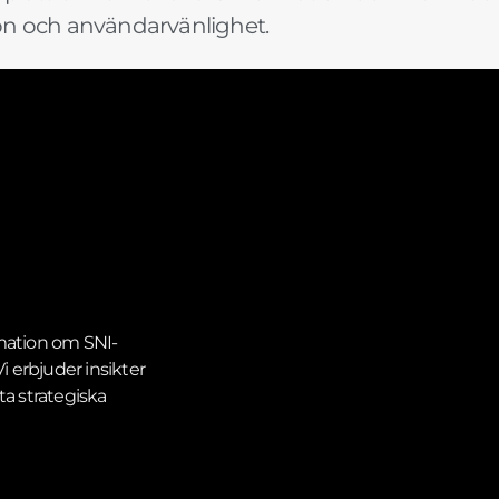
ion och användarvänlighet.
ormation om SNI-
 erbjuder insikter
ta strategiska