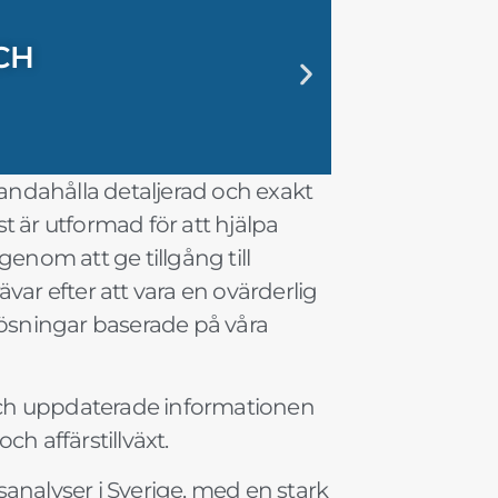
CH
ING MED
R SMARTA
 SNI OCH
 EXAKT
SK
CH
ING MED
R SMARTA
 SNI OCH
 EXAKT
SK
CH
ING MED
R SMARTA
 SNI OCH
 EXAKT
SK
handahålla detaljerad och exakt
 är utformad för att hjälpa
genom att ge tillgång till
ävar efter att vara en ovärderlig
lösningar baserade på våra
och uppdaterade informationen
h affärstillväxt.
analyser i Sverige, med en stark