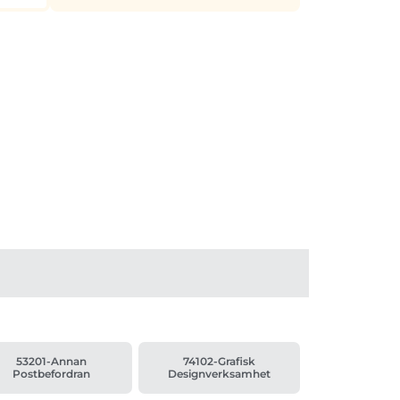
53201-Annan
74102-Grafisk
Postbefordran
Designverksamhet