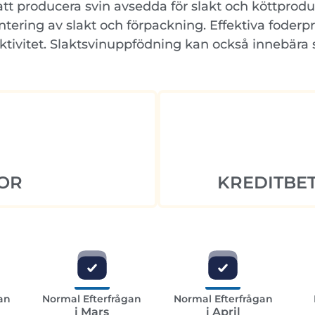
att producera svin avsedda för slakt och köttprod
hantering av slakt och förpackning. Effektiva fode
duktivitet. Slaktsvinuppfödning kan också innebär
OR
KREDITBET
an
Normal Efterfrågan
Normal Efterfrågan
i Mars
i April