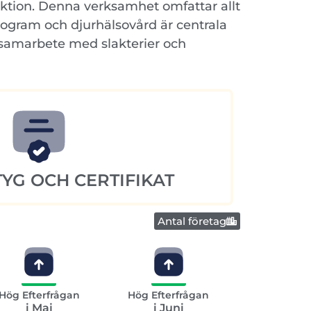
uktion. Denna verksamhet omfattar allt
rprogram och djurhälsovård är centrala
a samarbete med slakterier och
YG OCH CERTIFIKAT
Antal företag
Hög Efterfrågan
Hög Efterfrågan
i Maj
i Juni