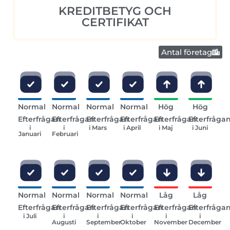
KREDITBETYG OCH
CERTIFIKAT
Antal företag
Normal
Normal
Normal
Normal
Hög
Hög
Efterfrågan
Efterfrågan
Efterfrågan
Efterfrågan
Efterfrågan
Efterfråga
i
i
i Mars
i April
i Maj
i Juni
Januari
Februari
Normal
Normal
Normal
Normal
Låg
Låg
Efterfrågan
Efterfrågan
Efterfrågan
Efterfrågan
Efterfrågan
Efterfråga
i Juli
i
i
i
i
i
Augusti
September
Oktober
November
December