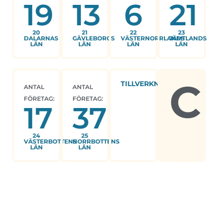
19
13
6
21
20
21
22
23
DALARNAS
GÄVLEBORGS
VÄSTERNORRLANDS
JÄMTLANDS
LÄN
LÄN
LÄN
LÄN
C
TILLVERKNING
ANTAL
ANTAL
FÖRETAG:
FÖRETAG:
17
37
24
25
VÄSTERBOTTENS
NORRBOTTENS
LÄN
LÄN