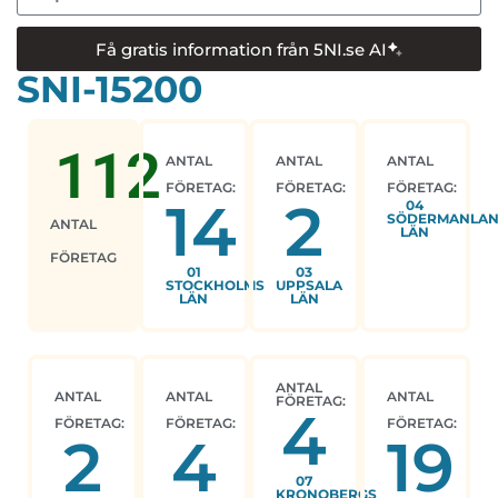
Få gratis information från 5NI.se AI
SNI-15200
112
ANTAL
ANTAL
ANTAL
FÖRETAG:
FÖRETAG:
FÖRETAG:
14
2
04
SÖDERMANLA
ANTAL
LÄN
FÖRETAG
01
03
STOCKHOLMS
UPPSALA
LÄN
LÄN
ANTAL
ANTAL
ANTAL
ANTAL
FÖRETAG:
4
FÖRETAG:
FÖRETAG:
FÖRETAG:
2
4
19
07
KRONOBERGS