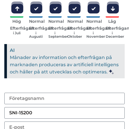
Hög
Normal
Normal
Normal
Normal
Låg
Efterfrågan
Efterfrågan
Efterfrågan
Efterfrågan
Efterfrågan
Efterfråga
i Juli
i
i
i
i
i
Augusti
September
Oktober
November
December
AI
Månader av information och efterfrågan på
marknaden produceras av artificiell intelligens
och håller på att utvecklas och optimeras.