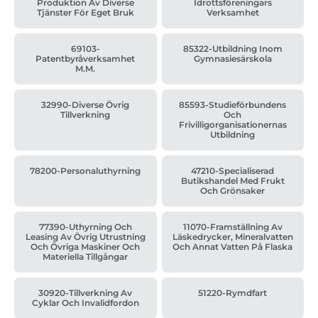
Produktion Av Diverse
Idrottsföreningars
Tjänster För Eget Bruk
Verksamhet
69103-
85322-Utbildning Inom
Patentbyråverksamhet
Gymnasiesärskola
M.m.
32990-Diverse Övrig
85593-Studieförbundens
Tillverkning
Och
Frivilligorganisationernas
Utbildning
78200-Personaluthyrning
47210-Specialiserad
Butikshandel Med Frukt
Och Grönsaker
77390-Uthyrning Och
11070-Framställning Av
Leasing Av Övrig Utrustning
Läskedrycker, Mineralvatten
Och Övriga Maskiner Och
Och Annat Vatten På Flaska
Materiella Tillgångar
30920-Tillverkning Av
51220-Rymdfart
Cyklar Och Invalidfordon