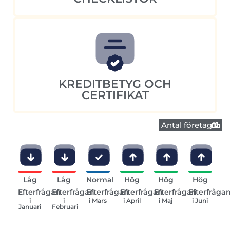
KREDITBETYG OCH
CERTIFIKAT
Antal företag
Låg
Låg
Normal
Hög
Hög
Hög
Efterfrågan
Efterfrågan
Efterfrågan
Efterfrågan
Efterfrågan
Efterfråga
i
i
i Mars
i April
i Maj
i Juni
Januari
Februari