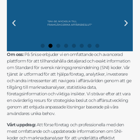
DIN KOMPLETTA GUIDE TILL SNI-
"UTFORSKA SVENSK
"FRAMTIDENS
"SÄKERSTÄLL DIN
DIN KOMPLETTA GUIDE TILL SNI-
"UTFORSKA SVENSK
"FRAMTIDENS
"SÄKERSTÄLL DIN
DIN KOMPLETTA GUIDE TILL SNI-
"UTFORSKA SVENSK
"FRAMTIDENS
"SÄKERSTÄLL DIN
"SNI-SE: NYCKELN TILL
"MARKNADSANALYSER OCH SNI-
"SNI-KODER OCH STATISTIK FÖR
"SNI OCH AFFÄRSINSIKTER FÖR
"SNI-SE: NYCKELN TILL
"MARKNADSANALYSER OCH SNI-
"SNI-KODER OCH STATISTIK FÖR
"SNI OCH AFFÄRSINSIKTER FÖR
"SNI-SE: NYCKELN TILL
"MARKNADSANALYSER OCH SNI-
"SNI-KODER OCH STATISTIK FÖR
"SNI OCH AFFÄRSINSIKTER FÖR
KODER OCH
NÄRINGSLIVSINDELNING MED
FÖRETAGSSTRATEGIER MED SNI
AFFÄRSFRAMGÅNG MED EXAKT
KODER OCH
NÄRINGSLIVSINDELNING MED
FÖRETAGSSTRATEGIER MED SNI
AFFÄRSFRAMGÅNG MED EXAKT
KODER OCH
NÄRINGSLIVSINDELNING MED
FÖRETAGSSTRATEGIER MED SNI
AFFÄRSFRAMGÅNG MED EXAKT
FRAMGÅNGSRIKA AFFÄRSBESLUT"
DATA FÖR SMARTA AFFÄRSVAL"
DIN FÖRETAGSUTVECKLING"
STRATEGISK PLANERING"
FRAMGÅNGSRIKA AFFÄRSBESLUT"
DATA FÖR SMARTA AFFÄRSVAL"
DIN FÖRETAGSUTVECKLING"
STRATEGISK PLANERING"
FRAMGÅNGSRIKA AFFÄRSBESLUT"
DATA FÖR SMARTA AFFÄRSVAL"
DIN FÖRETAGSUTVECKLING"
STRATEGISK PLANERING"
MARKNADSANALYSER"
FÖRDJUPAD INSIKT"
OCH MARKNADSANALYS"
SNI-INFORMATION"
MARKNADSANALYSER"
FÖRDJUPAD INSIKT"
OCH MARKNADSANALYS"
SNI-INFORMATION"
MARKNADSANALYSER"
FÖRDJUPAD INSIKT"
OCH MARKNADSANALYS"
SNI-INFORMATION"
Om oss:
På 5ni.se erbjuder vi en omfattande och avancerad
plattform för att tillhandahålla detaljerad och exakt information
om Standard för svensk näringsgrensindelning (SNI) koder. Vår
tjänst är utformad för att hjälpa företag, analytiker, investerare
och andra intressenter att navigera i affärsvärlden genom att ge
tillgång till marknadsanalyser, statistiska data,
företagsinformation och viktiga insikter. Vi strävar efter att vara
en ovärderlig resurs för strategiska beslut och affärsutveckling
genom att erbjuda anpassade lösningar baserade på våra
användares unika behov.
Vårt uppdrag:
Att förse företag och professionella med den
mest omfattande och uppdaterade informationen om SNI-
koder och marknadsanalyser för att underlätta effektivt