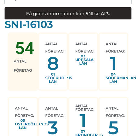
Få gratis information från 5NI.se AI
SNI-16103
54
ANTAL
ANTAL
ANTAL
FÖRETAG:
FÖRETAG:
FÖRETAG:
8
1
03
UPPSALA
ANTAL
LÄN
FÖRETAG
01
04
STOCKHOLMS
SÖDERMANLA
LÄN
LÄN
ANTAL
ANTAL
ANTAL
ANTAL
FÖRETAG:
1
FÖRETAG:
FÖRETAG:
FÖRETAG:
3
5
05
ÖSTERGÖTLANDS
LÄN
07
KRONOBERGS