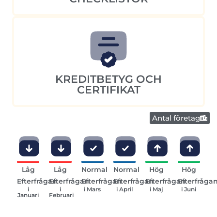
KREDITBETYG OCH
CERTIFIKAT
Antal företag
Låg
Låg
Normal
Normal
Hög
Hög
Efterfrågan
Efterfrågan
Efterfrågan
Efterfrågan
Efterfrågan
Efterfråga
i
i
i Mars
i April
i Maj
i Juni
Januari
Februari