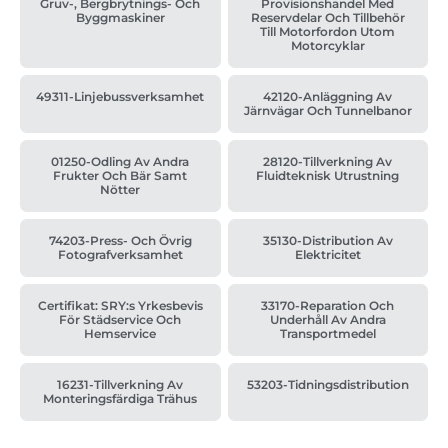
Gruv-, Bergbrytnings- Och
Provisionshandel Med
Byggmaskiner
Reservdelar Och Tillbehör
Till Motorfordon Utom
Motorcyklar
49311-Linjebussverksamhet
42120-Anläggning Av
Järnvägar Och Tunnelbanor
01250-Odling Av Andra
28120-Tillverkning Av
Frukter Och Bär Samt
Fluidteknisk Utrustning
Nötter
74203-Press- Och Övrig
35130-Distribution Av
Fotografverksamhet
Elektricitet
Certifikat: SRY:s Yrkesbevis
33170-Reparation Och
För Städservice Och
Underhåll Av Andra
Hemservice
Transportmedel
16231-Tillverkning Av
53203-Tidningsdistribution
Monteringsfärdiga Trähus