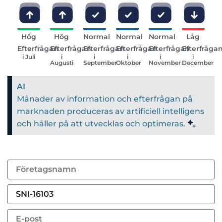
Hög
Hög
Normal
Normal
Normal
Låg
Efterfrågan
Efterfrågan
Efterfrågan
Efterfrågan
Efterfrågan
Efterfråga
i Juli
i
i
i
i
i
Augusti
September
Oktober
November
December
AI
Månader av information och efterfrågan på
marknaden produceras av artificiell intelligens
och håller på att utvecklas och optimeras.