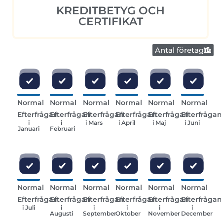
KREDITBETYG OCH
CERTIFIKAT
Antal företag
Normal
Normal
Normal
Normal
Normal
Normal
Efterfrågan
Efterfrågan
Efterfrågan
Efterfrågan
Efterfrågan
Efterfråga
i
i
i Mars
i April
i Maj
i Juni
Januari
Februari
Normal
Normal
Normal
Normal
Normal
Normal
Efterfrågan
Efterfrågan
Efterfrågan
Efterfrågan
Efterfrågan
Efterfråga
i Juli
i
i
i
i
i
Augusti
September
Oktober
November
December