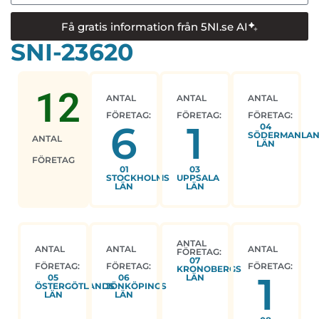
Få gratis information från 5NI.se AI
SNI-23620
12
ANTAL
ANTAL
ANTAL
FÖRETAG:
FÖRETAG:
FÖRETAG:
6
1
04
SÖDERMANLA
ANTAL
LÄN
FÖRETAG
01
03
STOCKHOLMS
UPPSALA
LÄN
LÄN
ANTAL
ANTAL
ANTAL
ANTAL
FÖRETAG:
07
FÖRETAG:
FÖRETAG:
FÖRETAG:
KRONOBERGS
1
05
06
LÄN
ÖSTERGÖTLANDS
JÖNKÖPINGS
LÄN
LÄN