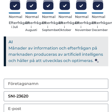
Normal
Normal
Normal
Normal
Normal
Normal
Efterfrågan
Efterfrågan
Efterfrågan
Efterfrågan
Efterfrågan
Efterfråga
i Juli
i
i
i
i
i
Augusti
September
Oktober
November
December
AI
Månader av information och efterfrågan på
marknaden produceras av artificiell intelligens
och håller på att utvecklas och optimeras.