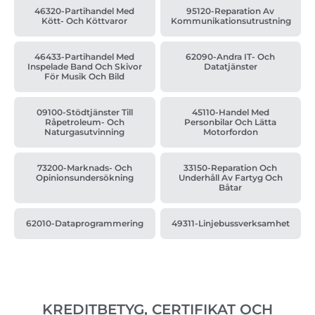
46320-Partihandel Med
95120-Reparation Av
Kött- Och Köttvaror
Kommunikationsutrustning
46433-Partihandel Med
62090-Andra IT- Och
Inspelade Band Och Skivor
Datatjänster
För Musik Och Bild
09100-Stödtjänster Till
45110-Handel Med
Råpetroleum- Och
Personbilar Och Lätta
Naturgasutvinning
Motorfordon
73200-Marknads- Och
33150-Reparation Och
Opinionsundersökning
Underhåll Av Fartyg Och
Båtar
62010-Dataprogrammering
49311-Linjebussverksamhet
KREDITBETYG, CERTIFIKAT OCH