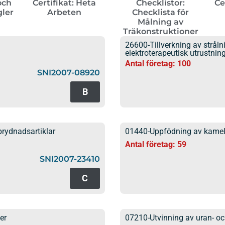
och
Certifikat: Heta
Checklistor:
Ce
gler
Arbeten
Checklista för
Målning av
Träkonstruktioner
26600-Tillverkning av strål
elektroterapeutisk utrustnin
Antal företag: 100
SNI2007-08920
B
prydnadsartiklar
01440-Uppfödning av kamel
Antal företag: 59
SNI2007-23410
C
er
07210-Utvinning av uran- o