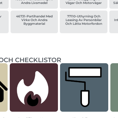
et
Andra Livsmedel
Vägar Och Motorvägar
Sä
v
46731-Partihandel Med
77110-Uthyrning Och
Virke Och Andra
Leasing Av Personbilar
In
Byggmaterial
Och Lätta Motorfordon
 OCH CHECKLISTOR