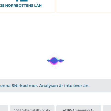
25 NORRBOTTENS LÄN
r denna SNI-kod mer. Analysen är inte över än.
10890-Framställning Av
42110-Anläggning Av