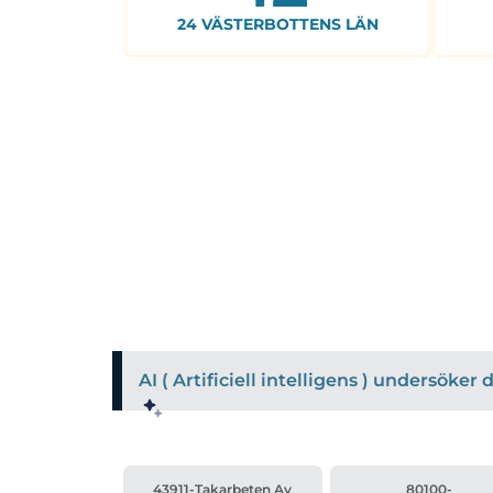
24 VÄSTERBOTTENS LÄN
AI ( Artificiell intelligens ) undersöke
43911-Takarbeten Av
80100-