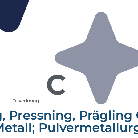
C
Tillverkning
 Pressning, Prägling
etall; Pulvermetallur