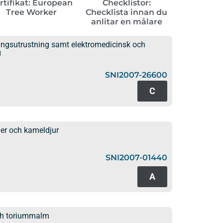
rtifikat: European
Checklistor:
Tree Worker
Checklista innan du
anlitar en målare
ningsutrustning samt elektromedicinsk och
g
SNI2007-26600
C
er och kameldjur
SNI2007-01440
A
ch toriummalm