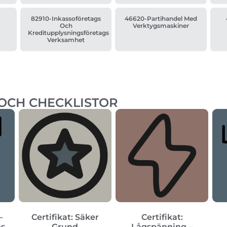
82910-Inkassoföretags
46620-Partihandel Med
Och
Verktygsmaskiner
Kreditupplysningsföretags
Verksamhet
 OCH CHECKLISTOR
–
Certifikat: Säker
Certifikat:
ns
Grund
Lågspänning –