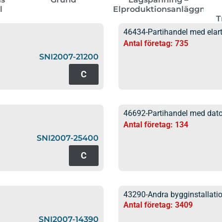
l
Elproduktionsanläggning
T
46434-Partihandel med elart
Antal företag: 735
SNI2007-21200
C
46692-Partihandel med dato
Antal företag: 134
SNI2007-25400
C
43290-Andra bygginstallati
Antal företag: 3409
SNI2007-14390