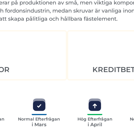
kuserar på produktionen av små, men viktiga kom
ch fordonsindustrin, medan skruvar är vanliga ino
tt skapa pålitliga och hållbara fästelement.
OR
KREDITBET
an
Normal Efterfrågan
Hög Efterfrågan
N
i Mars
i April