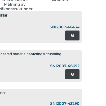
ar
Målning av
räkonstruktioner
iklar
SNI2007-46434
G
riserad materialhanteringsutrustning
SNI2007-46692
G
oner
SNI2007-43290