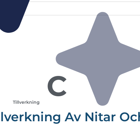
C
Tillverkning
llverkning Av Nitar Oc