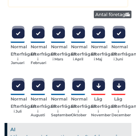
Antal företag
Normal
Normal
Normal
Normal
Normal
Normal
Efterfrågan
Efterfrågan
Efterfrågan
Efterfrågan
Efterfrågan
Efterfråga
i
i
i Mars
i April
i Maj
i Juni
Januari
Februari
Normal
Normal
Normal
Normal
Låg
Låg
Efterfrågan
Efterfrågan
Efterfrågan
Efterfrågan
Efterfrågan
Efterfråga
i Juli
i
i
i
i
i
Augusti
September
Oktober
November
December
AI