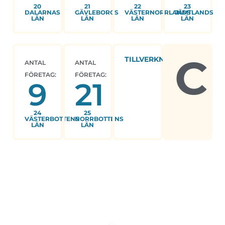
20
21
22
23
DALARNAS
GÄVLEBORGS
VÄSTERNORRLANDS
JÄMTLANDS
LÄN
LÄN
LÄN
LÄN
C
TILLVERKNING
ANTAL
ANTAL
FÖRETAG:
FÖRETAG:
9
21
24
25
VÄSTERBOTTENS
NORRBOTTENS
LÄN
LÄN