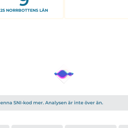
25 NORRBOTTENS LÄN
r denna SNI-kod mer. Analysen är inte över än.