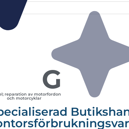
G
l; reparation av motorfordon
och motorcyklar
pecialiserad Butiksha
ontorsförbrukningsvar