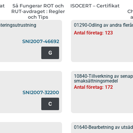
kat
Så Fungerar ROT och
ISOCERT – Certifikat
RUT-avdraget : Regler
Ch
och Tips
a
teringsutrustning
01290-Odling av andra flerår
Antal företag: 123
SNI2007-46692
G
10840-Tillverkning av senap
smaksättningsmedel
Antal företag: 172
SNI2007-32200
C
01640-Bearbetning av utsä