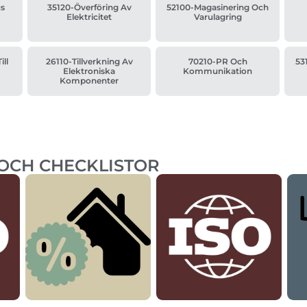
us
35120-Överföring Av
52100-Magasinering Och
Elektricitet
Varulagring
ill
26110-Tillverkning Av
70210-PR Och
53
Elektroniska
Kommunikation
Komponenter
 OCH CHECKLISTOR