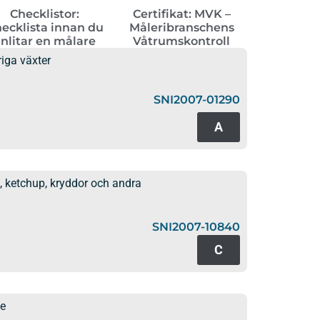
Checklistor:
Certifikat: MVK –
ecklista innan du
Måleribranschens
nlitar en målare
Våtrumskontroll
iga växter
SNI2007-01290
A
, ketchup, kryddor och andra
SNI2007-10840
C
de