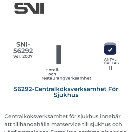
I
SNI-
56292
Ver: 2007
ANTAL
FÖRETAG
11
Hotell-
och
restaurangverksamhet
56292-Centralköksverksamhet För
Sjukhus
Centralköksverksamhet för sjukhus innebär
att tillhandahålla matservice till sjukhus och