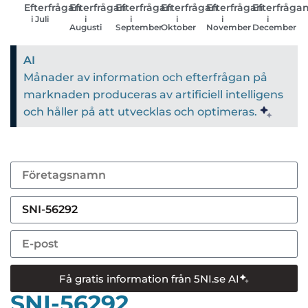
Efterfrågan
Efterfrågan
Efterfrågan
Efterfrågan
Efterfrågan
Efterfråga
i Juli
i
i
i
i
i
Augusti
September
Oktober
November
December
AI
Månader av information och efterfrågan på
marknaden produceras av artificiell intelligens
och håller på att utvecklas och optimeras.
Få gratis information från 5NI.se AI
SNI-56292