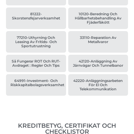
81222-
10120-Beredning Och
Skorstensfejarverksamhet
Hållbarhetsbehandling Av
Fjäderfäkött
77210-Uthyrning Och
33110-Reparation Av
Leasing Av Fritids- Och
Metallvaror
Sportutrustning
Så Fungerar ROT Och RUT-
42120-Anläggning Av
Avdraget : Regler Och Tips
Järnvägar Och Tunnelbanor
64991-Investment- Och
42220-Anläggningsarbeten
Riskkapitalbolagsverksamhet
För El Och
Telekommunikation
KREDITBETYG, CERTIFIKAT OCH
CHECKLISTOR