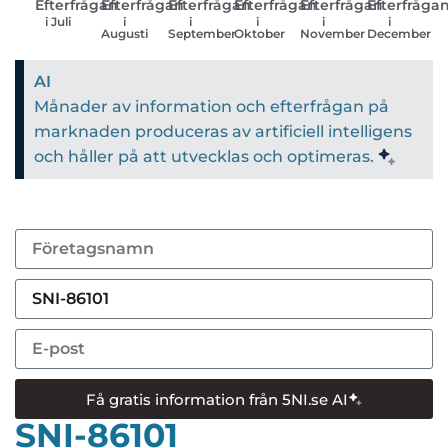
Efterfrågan
Efterfrågan
Efterfrågan
Efterfrågan
Efterfrågan
Efterfråga
i Juli
i
i
i
i
i
Augusti
September
Oktober
November
December
AI
Månader av information och efterfrågan på
marknaden produceras av artificiell intelligens
och håller på att utvecklas och optimeras.
Få gratis information från 5NI.se AI
SNI-86101