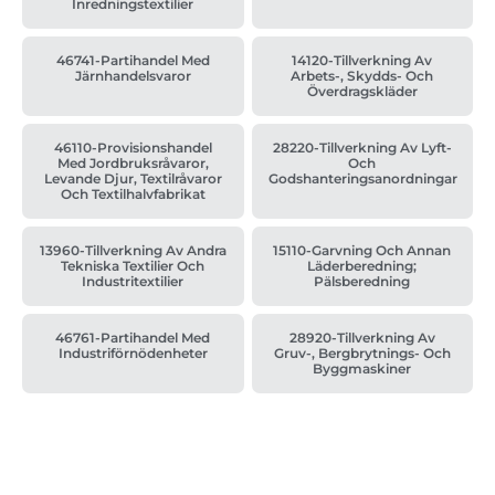
Inredningstextilier
46741-Partihandel Med
14120-Tillverkning Av
Järnhandelsvaror
Arbets-, Skydds- Och
Överdragskläder
46110-Provisionshandel
28220-Tillverkning Av Lyft-
Med Jordbruksråvaror,
Och
Levande Djur, Textilråvaror
Godshanteringsanordningar
Och Textilhalvfabrikat
13960-Tillverkning Av Andra
15110-Garvning Och Annan
Tekniska Textilier Och
Läderberedning;
Industritextilier
Pälsberedning
46761-Partihandel Med
28920-Tillverkning Av
Industriförnödenheter
Gruv-, Bergbrytnings- Och
Byggmaskiner