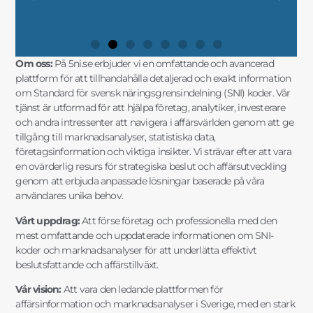
FRAMGÅNGSRIKA AFFÄRSBESLUT"
DATA FÖR SMARTA AFFÄRSVAL"
DIN FÖRETAGSUTVECKLING"
STRATEGISK PLANERING"
FRAMGÅNGSRIKA AFFÄRSBESLUT"
DATA FÖR SMARTA AFFÄRSVAL"
DIN FÖRETAGSUTVECKLING"
STRATEGISK PLANERING"
FRAMGÅNGSRIKA AFFÄRSBESLUT"
DATA FÖR SMARTA AFFÄRSVAL"
DIN FÖRETAGSUTVECKLING"
STRATEGISK PLANERING"
MARKNADSANALYSER"
FÖRDJUPAD INSIKT"
OCH MARKNADSANALYS"
SNI-INFORMATION"
MARKNADSANALYSER"
FÖRDJUPAD INSIKT"
OCH MARKNADSANALYS"
SNI-INFORMATION"
MARKNADSANALYSER"
FÖRDJUPAD INSIKT"
OCH MARKNADSANALYS"
SNI-INFORMATION"
Om oss:
På 5ni.se erbjuder vi en omfattande och avancerad
plattform för att tillhandahålla detaljerad och exakt information
om Standard för svensk näringsgrensindelning (SNI) koder. Vår
tjänst är utformad för att hjälpa företag, analytiker, investerare
och andra intressenter att navigera i affärsvärlden genom att ge
tillgång till marknadsanalyser, statistiska data,
företagsinformation och viktiga insikter. Vi strävar efter att vara
en ovärderlig resurs för strategiska beslut och affärsutveckling
genom att erbjuda anpassade lösningar baserade på våra
användares unika behov.
Vårt uppdrag:
Att förse företag och professionella med den
mest omfattande och uppdaterade informationen om SNI-
koder och marknadsanalyser för att underlätta effektivt
beslutsfattande och affärstillväxt.
Vår vision:
Att vara den ledande plattformen för
affärsinformation och marknadsanalyser i Sverige, med en stark