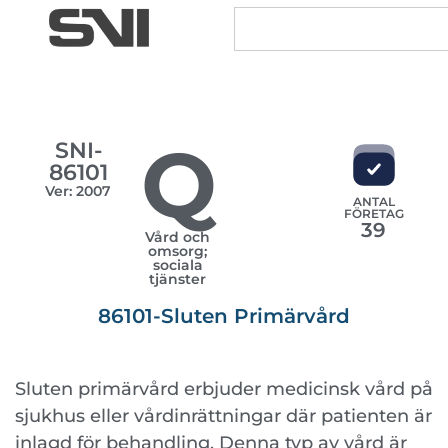
Q
SNI-
86101
Ver: 2007
ANTAL
FÖRETAG
39
Vård och
omsorg;
sociala
tjänster
86101-Sluten Primärvård
Sluten primärvård erbjuder medicinsk vård på
sjukhus eller vårdinrättningar där patienten är
inlagd för behandling. Denna typ av vård är