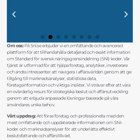
DIN KOMPLETTA GUIDE TILL SNI-
"UTFORSKA SVENSK
"FRAMTIDENS
"SÄKERSTÄLL DIN
DIN KOMPLETTA GUIDE TILL SNI-
"UTFORSKA SVENSK
"FRAMTIDENS
"SÄKERSTÄLL DIN
DIN KOMPLETTA GUIDE TILL SNI-
"UTFORSKA SVENSK
"FRAMTIDENS
"SÄKERSTÄLL DIN
"SNI-SE: NYCKELN TILL
"MARKNADSANALYSER OCH SNI-
"SNI-KODER OCH STATISTIK FÖR
"SNI OCH AFFÄRSINSIKTER FÖR
"SNI-SE: NYCKELN TILL
"MARKNADSANALYSER OCH SNI-
"SNI-KODER OCH STATISTIK FÖR
"SNI OCH AFFÄRSINSIKTER FÖR
"SNI-SE: NYCKELN TILL
"MARKNADSANALYSER OCH SNI-
"SNI-KODER OCH STATISTIK FÖR
"SNI OCH AFFÄRSINSIKTER FÖR
KODER OCH
NÄRINGSLIVSINDELNING MED
FÖRETAGSSTRATEGIER MED SNI
AFFÄRSFRAMGÅNG MED EXAKT
KODER OCH
NÄRINGSLIVSINDELNING MED
FÖRETAGSSTRATEGIER MED SNI
AFFÄRSFRAMGÅNG MED EXAKT
KODER OCH
NÄRINGSLIVSINDELNING MED
FÖRETAGSSTRATEGIER MED SNI
AFFÄRSFRAMGÅNG MED EXAKT
FRAMGÅNGSRIKA AFFÄRSBESLUT"
DATA FÖR SMARTA AFFÄRSVAL"
DIN FÖRETAGSUTVECKLING"
STRATEGISK PLANERING"
FRAMGÅNGSRIKA AFFÄRSBESLUT"
DATA FÖR SMARTA AFFÄRSVAL"
DIN FÖRETAGSUTVECKLING"
STRATEGISK PLANERING"
FRAMGÅNGSRIKA AFFÄRSBESLUT"
DATA FÖR SMARTA AFFÄRSVAL"
DIN FÖRETAGSUTVECKLING"
STRATEGISK PLANERING"
MARKNADSANALYSER"
FÖRDJUPAD INSIKT"
OCH MARKNADSANALYS"
SNI-INFORMATION"
MARKNADSANALYSER"
FÖRDJUPAD INSIKT"
OCH MARKNADSANALYS"
SNI-INFORMATION"
MARKNADSANALYSER"
FÖRDJUPAD INSIKT"
OCH MARKNADSANALYS"
SNI-INFORMATION"
Om oss:
På 5ni.se erbjuder vi en omfattande och avancerad
plattform för att tillhandahålla detaljerad och exakt information
om Standard för svensk näringsgrensindelning (SNI) koder. Vår
tjänst är utformad för att hjälpa företag, analytiker, investerare
och andra intressenter att navigera i affärsvärlden genom att ge
tillgång till marknadsanalyser, statistiska data,
företagsinformation och viktiga insikter. Vi strävar efter att vara
en ovärderlig resurs för strategiska beslut och affärsutveckling
genom att erbjuda anpassade lösningar baserade på våra
användares unika behov.
Vårt uppdrag:
Att förse företag och professionella med den
mest omfattande och uppdaterade informationen om SNI-
koder och marknadsanalyser för att underlätta effektivt
beslutsfattande och affärstillväxt.