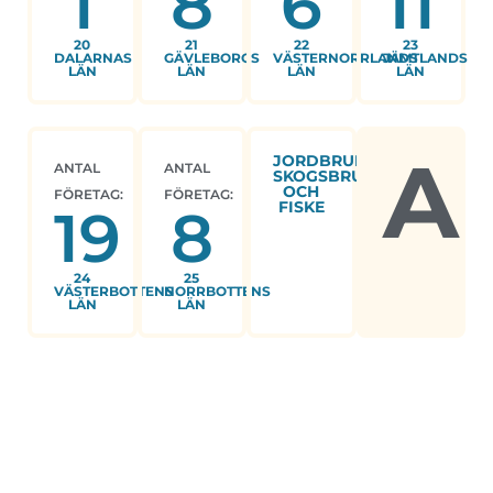
1
8
6
11
20
21
22
23
DALARNAS
GÄVLEBORGS
VÄSTERNORRLANDS
JÄMTLANDS
LÄN
LÄN
LÄN
LÄN
A
JORDBRUK,
ANTAL
ANTAL
SKOGSBRUK
OCH
FÖRETAG:
FÖRETAG:
FISKE
19
8
24
25
VÄSTERBOTTENS
NORRBOTTENS
LÄN
LÄN