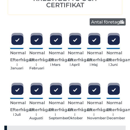
CERTIFIKAT
Antal företag
Normal
Normal
Normal
Normal
Normal
Normal
Efterfrågan
Efterfrågan
Efterfrågan
Efterfrågan
Efterfrågan
Efterfråga
i
i
i Mars
i April
i Maj
i Juni
Januari
Februari
Normal
Normal
Normal
Normal
Normal
Normal
Efterfrågan
Efterfrågan
Efterfrågan
Efterfrågan
Efterfrågan
Efterfråga
i Juli
i
i
i
i
i
Augusti
September
Oktober
November
December