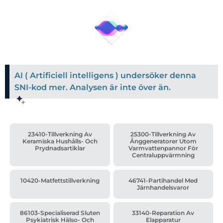
AI ( Artificiell intelligens ) undersöker denna
SNI-kod mer. Analysen är inte över än.
23410-Tillverkning Av
25300-Tillverkning Av
Keramiska Hushålls- Och
Ånggeneratorer Utom
Prydnadsartiklar
Varmvattenpannor För
Centraluppvärmning
10420-Matfettstillverkning
46741-Partihandel Med
Järnhandelsvaror
86103-Specialiserad Sluten
33140-Reparation Av
Psykiatrisk Hälso- Och
Elapparatur