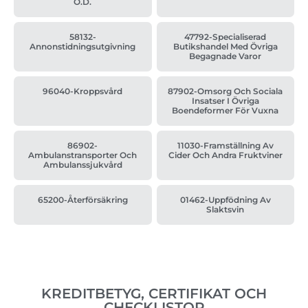
O.d.
58132-
47792-Specialiserad
Annonstidningsutgivning
Butikshandel Med Övriga
Begagnade Varor
96040-Kroppsvård
87902-Omsorg Och Sociala
Insatser I Övriga
Boendeformer För Vuxna
86902-
11030-Framställning Av
Ambulanstransporter Och
Cider Och Andra Fruktviner
Ambulanssjukvård
65200-Återförsäkring
01462-Uppfödning Av
Slaktsvin
KREDITBETYG, CERTIFIKAT OCH
CHECKLISTOR