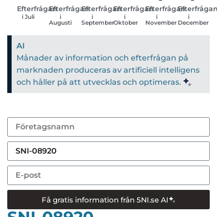
Efterfrågan
Efterfrågan
Efterfrågan
Efterfrågan
Efterfrågan
Efterfråga
i Juli
i
i
i
i
i
Augusti
September
Oktober
November
December
AI
Månader av information och efterfrågan på
marknaden produceras av artificiell intelligens
och håller på att utvecklas och optimeras.
Få gratis information från 5NI.se AI