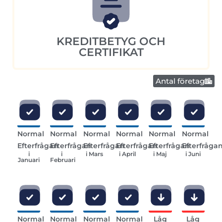
KREDITBETYG OCH
CERTIFIKAT
Antal företag
Normal
Normal
Normal
Normal
Normal
Normal
Efterfrågan
Efterfrågan
Efterfrågan
Efterfrågan
Efterfrågan
Efterfråga
i
i
i Mars
i April
i Maj
i Juni
Januari
Februari
Normal
Normal
Normal
Normal
Låg
Låg