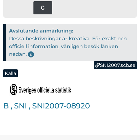
C
Avslutande anmärkning:
Dessa beskrivningar är kreativa. För exakt och
officiell information, vänligen besök länken
nedan.
SNI2007.scb.se
Källa
B
,
SNI
,
SNI2007-08920