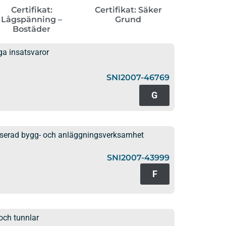
Certifikat:
Certifikat: Säker
Lågspänning –
Grund
Bostäder
ga insatsvaror
SNI2007-46769
G
liserad bygg- och anläggningsverksamhet
SNI2007-43999
F
och tunnlar