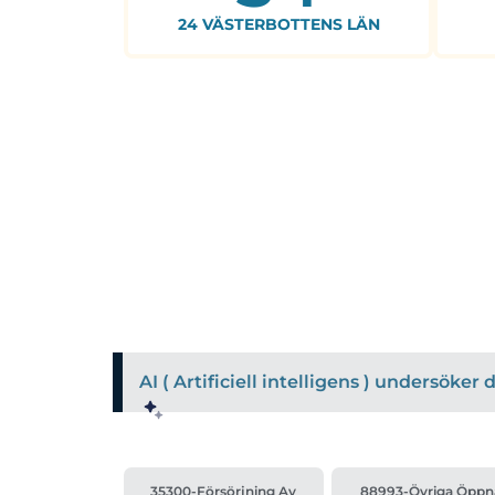
24 VÄSTERBOTTENS LÄN
AI ( Artificiell intelligens ) undersöke
35300-Försörjning Av
88993-Övriga Öppn