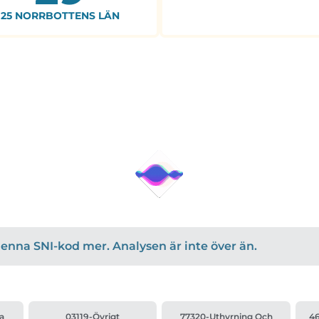
25 NORRBOTTENS LÄN
r denna SNI-kod mer. Analysen är inte över än.
a
03119-Övrigt
77320-Uthyrning Och
46