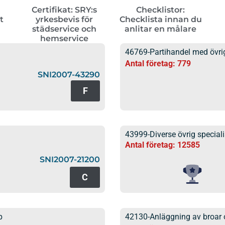
Certifikat: SRY:s
Checklistor:
t
yrkesbevis för
Checklista innan du
städservice och
anlitar en målare
hemservice
46769-Partihandel med övri
Antal företag: 779
SNI2007-43290
F
43999-Diverse övrig specia
Antal företag: 12585
SNI2007-21200
C
p
42130-Anläggning av broar 