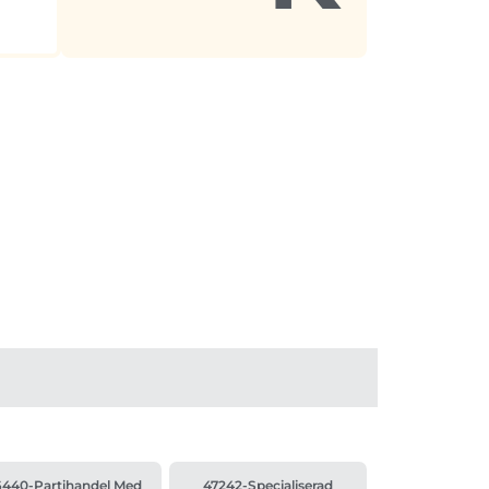
440-Partihandel Med
47242-Specialiserad