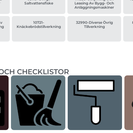
r
Saltvattensfiske
Leasing Av Bygg- Och
Anläggningsmaskiner
Av
10721-
32990-Diverse Övrig
ng
Knäckebrödstillverkning
Tillverkning
 OCH CHECKLISTOR