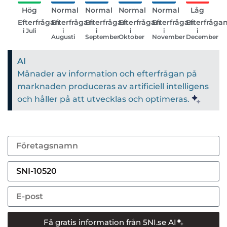
Hög
Normal
Normal
Normal
Normal
Låg
Efterfrågan
Efterfrågan
Efterfrågan
Efterfrågan
Efterfrågan
Efterfråga
i Juli
i
i
i
i
i
Augusti
September
Oktober
November
December
AI
Månader av information och efterfrågan på
marknaden produceras av artificiell intelligens
och håller på att utvecklas och optimeras.
Få gratis information från 5NI.se AI