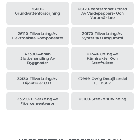
36001-
66120-Verksamhet Utförd
Grundvattenförsörjning
Av Värdepappers- Och
Varumäklare
26110-Tillverkning Av
20170-Tillverkning Av
Elektroniska Komponenter
Syntetiskt Basgummi
43390-Annan
01240-Odling Av
Slutbehandling Av
Kärnfrukter Och
Byggnader
Stenfrukter
32130-Tillverkning Av
47999-Övrig Detaljhandel
Bijouterier O.d.
Ej I Butik
23650-Tillverkning Av
05100-Stenkolsutvinning
Fibercementvaror