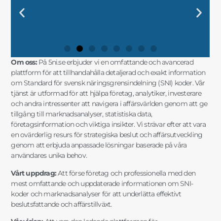
DIN KOMPLETTA GUIDE TILL SNI-
"UTFORSKA SVENSK
"FRAMTIDENS
"SÄKERSTÄLL DIN
DIN KOMPLETTA GUIDE TILL SNI-
"UTFORSKA SVENSK
"FRAMTIDENS
"SÄKERSTÄLL DIN
DIN KOMPLETTA GUIDE TILL SNI-
"UTFORSKA SVENSK
"FRAMTIDENS
"SÄKERSTÄLL DIN
"SNI-SE: NYCKELN TILL
"MARKNADSANALYSER OCH SNI-
"SNI-KODER OCH STATISTIK FÖR
"SNI OCH AFFÄRSINSIKTER FÖR
"SNI-SE: NYCKELN TILL
"MARKNADSANALYSER OCH SNI-
"SNI-KODER OCH STATISTIK FÖR
"SNI OCH AFFÄRSINSIKTER FÖR
"SNI-SE: NYCKELN TILL
"MARKNADSANALYSER OCH SNI-
"SNI-KODER OCH STATISTIK FÖR
"SNI OCH AFFÄRSINSIKTER FÖR
KODER OCH
NÄRINGSLIVSINDELNING MED
FÖRETAGSSTRATEGIER MED SNI
AFFÄRSFRAMGÅNG MED EXAKT
KODER OCH
NÄRINGSLIVSINDELNING MED
FÖRETAGSSTRATEGIER MED SNI
AFFÄRSFRAMGÅNG MED EXAKT
KODER OCH
NÄRINGSLIVSINDELNING MED
FÖRETAGSSTRATEGIER MED SNI
AFFÄRSFRAMGÅNG MED EXAKT
FRAMGÅNGSRIKA AFFÄRSBESLUT"
DATA FÖR SMARTA AFFÄRSVAL"
DIN FÖRETAGSUTVECKLING"
STRATEGISK PLANERING"
FRAMGÅNGSRIKA AFFÄRSBESLUT"
DATA FÖR SMARTA AFFÄRSVAL"
DIN FÖRETAGSUTVECKLING"
STRATEGISK PLANERING"
FRAMGÅNGSRIKA AFFÄRSBESLUT"
DATA FÖR SMARTA AFFÄRSVAL"
DIN FÖRETAGSUTVECKLING"
STRATEGISK PLANERING"
MARKNADSANALYSER"
FÖRDJUPAD INSIKT"
OCH MARKNADSANALYS"
SNI-INFORMATION"
MARKNADSANALYSER"
FÖRDJUPAD INSIKT"
OCH MARKNADSANALYS"
SNI-INFORMATION"
MARKNADSANALYSER"
FÖRDJUPAD INSIKT"
OCH MARKNADSANALYS"
SNI-INFORMATION"
Om oss:
På 5ni.se erbjuder vi en omfattande och avancerad
plattform för att tillhandahålla detaljerad och exakt information
om Standard för svensk näringsgrensindelning (SNI) koder. Vår
tjänst är utformad för att hjälpa företag, analytiker, investerare
och andra intressenter att navigera i affärsvärlden genom att ge
tillgång till marknadsanalyser, statistiska data,
företagsinformation och viktiga insikter. Vi strävar efter att vara
en ovärderlig resurs för strategiska beslut och affärsutveckling
genom att erbjuda anpassade lösningar baserade på våra
användares unika behov.
Vårt uppdrag:
Att förse företag och professionella med den
mest omfattande och uppdaterade informationen om SNI-
koder och marknadsanalyser för att underlätta effektivt
beslutsfattande och affärstillväxt.