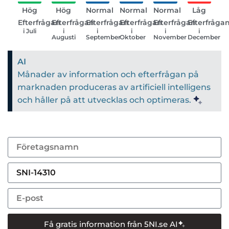
Hög
Hög
Normal
Normal
Normal
Låg
Efterfrågan
Efterfrågan
Efterfrågan
Efterfrågan
Efterfrågan
Efterfråga
i Juli
i
i
i
i
i
Augusti
September
Oktober
November
December
AI
Månader av information och efterfrågan på
marknaden produceras av artificiell intelligens
och håller på att utvecklas och optimeras.
Få gratis information från 5NI.se AI