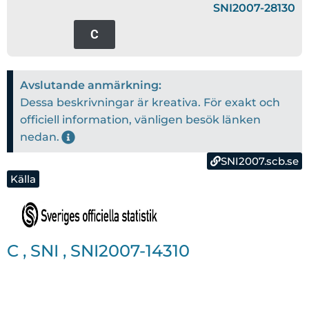
SNI2007-28130
C
Avslutande anmärkning:
Dessa beskrivningar är kreativa. För exakt och
officiell information, vänligen besök länken
nedan.
SNI2007.scb.se
Källa
C
,
SNI
,
SNI2007-14310