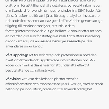
Om oss:
På 5ni.se erbjuder vi en omfattande och avancerad
plattform för att tillhandahålla detaljerad och exakt information
om Standard för svensk näringsgrensindelning (SNI) koder. Vår
tjänst är utformad för att hjälpa företag, analytiker, investerare
och andra intressenter att navigera i affärsvärlden genom att ge
tillgång till marknadsanalyser, statistiska data,
företagsinformation och viktiga insikter. Vi strävar efter att vara
en ovärderlig resurs för strategiska beslut och affärsutveckling
genom att erbjuda anpassade lösningar baserade på våra
användares unika behov.
Vårt uppdrag:
Att förse företag och professionella med den
mest omfattande och uppdaterade informationen om SNI-
koder och marknadsanalyser för att underlätta effektivt
beslutsfattande och affärstillväxt.
Vår vision:
Att vara den ledande plattformen för
affärsinformation och marknadsanalyser i Sverige, med en stark
betoning på innovation, precision och användarvänlighet.