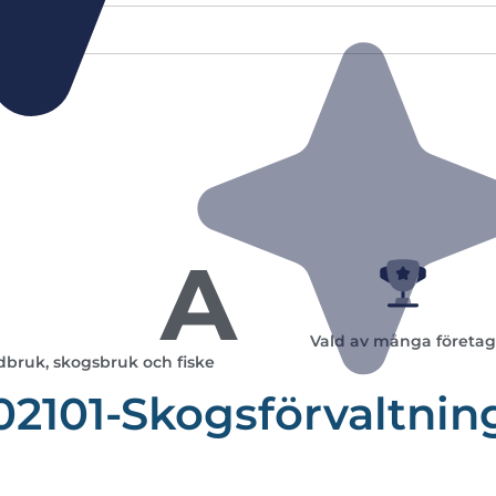
A
Vald av många företag
dbruk, skogsbruk och fiske
02101-Skogsförvaltnin