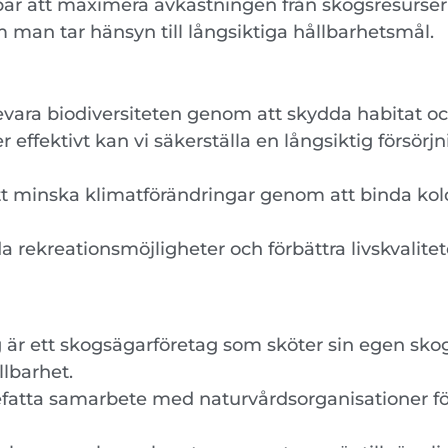
är att maximera avkastningen från skogsresurser
 man tar hänsyn till långsiktiga hållbarhetsmål.
 bevara biodiversiteten genom att skydda habitat oc
effektivt kan vi säkerställa en långsiktig försörj
 att minska klimatförändringar genom att binda ko
 rekreationsmöjligheter och förbättra livskvalite
 är ett skogsägarföretag som sköter sin egen skog
llbarhet.
fatta samarbete med naturvårdsorganisationer för