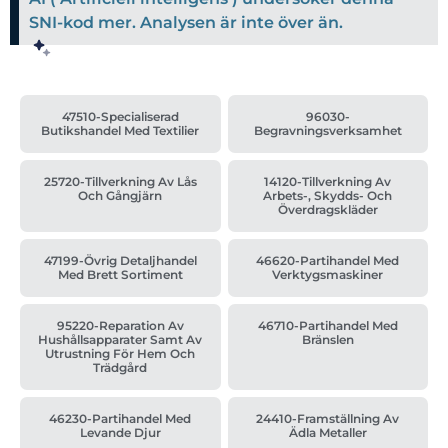
SNI-kod mer. Analysen är inte över än.
47510-Specialiserad
96030-
Butikshandel Med Textilier
Begravningsverksamhet
25720-Tillverkning Av Lås
14120-Tillverkning Av
Och Gångjärn
Arbets-, Skydds- Och
Överdragskläder
47199-Övrig Detaljhandel
46620-Partihandel Med
Med Brett Sortiment
Verktygsmaskiner
95220-Reparation Av
46710-Partihandel Med
Hushållsapparater Samt Av
Bränslen
Utrustning För Hem Och
Trädgård
46230-Partihandel Med
24410-Framställning Av
Levande Djur
Ädla Metaller