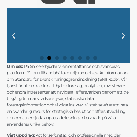
DIN KOMPLETTA GUIDE TILL SNI-
"UTFORSKA SVENSK
"FRAMTIDENS
"SÄKERSTÄLL DIN
DIN KOMPLETTA GUIDE TILL SNI-
"UTFORSKA SVENSK
"FRAMTIDENS
"SÄKERSTÄLL DIN
DIN KOMPLETTA GUIDE TILL SNI-
"UTFORSKA SVENSK
"FRAMTIDENS
"SÄKERSTÄLL DIN
"SNI-SE: NYCKELN TILL
"MARKNADSANALYSER OCH SNI-
"SNI-KODER OCH STATISTIK FÖR
"SNI OCH AFFÄRSINSIKTER FÖR
"SNI-SE: NYCKELN TILL
"MARKNADSANALYSER OCH SNI-
"SNI-KODER OCH STATISTIK FÖR
"SNI OCH AFFÄRSINSIKTER FÖR
"SNI-SE: NYCKELN TILL
"MARKNADSANALYSER OCH SNI-
"SNI-KODER OCH STATISTIK FÖR
"SNI OCH AFFÄRSINSIKTER FÖR
KODER OCH
NÄRINGSLIVSINDELNING MED
FÖRETAGSSTRATEGIER MED SNI
AFFÄRSFRAMGÅNG MED EXAKT
KODER OCH
NÄRINGSLIVSINDELNING MED
FÖRETAGSSTRATEGIER MED SNI
AFFÄRSFRAMGÅNG MED EXAKT
KODER OCH
NÄRINGSLIVSINDELNING MED
FÖRETAGSSTRATEGIER MED SNI
AFFÄRSFRAMGÅNG MED EXAKT
FRAMGÅNGSRIKA AFFÄRSBESLUT"
DATA FÖR SMARTA AFFÄRSVAL"
DIN FÖRETAGSUTVECKLING"
STRATEGISK PLANERING"
FRAMGÅNGSRIKA AFFÄRSBESLUT"
DATA FÖR SMARTA AFFÄRSVAL"
DIN FÖRETAGSUTVECKLING"
STRATEGISK PLANERING"
FRAMGÅNGSRIKA AFFÄRSBESLUT"
DATA FÖR SMARTA AFFÄRSVAL"
DIN FÖRETAGSUTVECKLING"
STRATEGISK PLANERING"
MARKNADSANALYSER"
FÖRDJUPAD INSIKT"
OCH MARKNADSANALYS"
SNI-INFORMATION"
MARKNADSANALYSER"
FÖRDJUPAD INSIKT"
OCH MARKNADSANALYS"
SNI-INFORMATION"
MARKNADSANALYSER"
FÖRDJUPAD INSIKT"
OCH MARKNADSANALYS"
SNI-INFORMATION"
Om oss:
På 5ni.se erbjuder vi en omfattande och avancerad
plattform för att tillhandahålla detaljerad och exakt information
om Standard för svensk näringsgrensindelning (SNI) koder. Vår
tjänst är utformad för att hjälpa företag, analytiker, investerare
och andra intressenter att navigera i affärsvärlden genom att ge
tillgång till marknadsanalyser, statistiska data,
företagsinformation och viktiga insikter. Vi strävar efter att vara
en ovärderlig resurs för strategiska beslut och affärsutveckling
genom att erbjuda anpassade lösningar baserade på våra
användares unika behov.
Vårt uppdrag:
Att förse företag och professionella med den