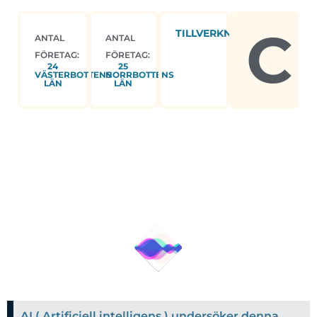
C
TILLVERKNING
ANTAL
ANTAL
FÖRETAG:
FÖRETAG:
24
25
VÄSTERBOTTENS
NORRBOTTENS
LÄN
LÄN
AI ( Artificiell intelligens ) undersöker denna