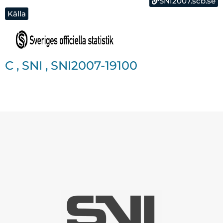
SNI2007.scb.se
Källa
C
,
SNI
,
SNI2007-19100