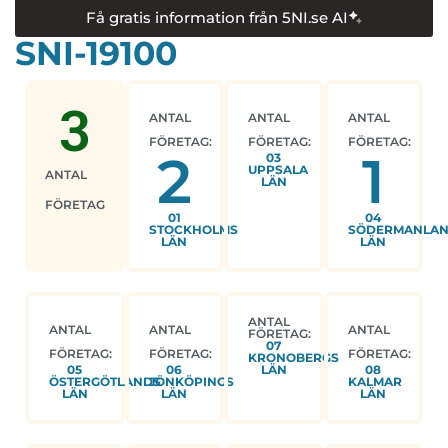
Få gratis information från 5NI.se AI
SNI-19100
3
ANTAL
ANTAL
ANTAL
FÖRETAG:
FÖRETAG:
FÖRETAG:
2
1
03
UPPSALA
ANTAL
LÄN
FÖRETAG
01
04
STOCKHOLMS
SÖDERMANLA
LÄN
LÄN
ANTAL
ANTAL
ANTAL
ANTAL
FÖRETAG:
07
FÖRETAG:
FÖRETAG:
FÖRETAG:
KRONOBERGS
05
06
LÄN
08
ÖSTERGÖTLANDS
JÖNKÖPINGS
KALMAR
LÄN
LÄN
LÄN