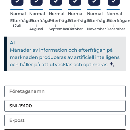
Normal
Normal
Normal
Normal
Normal
Normal
Efterfrågan
Efterfrågan
Efterfrågan
Efterfrågan
Efterfrågan
Efterfråga
i Juli
i
i
i
i
i
Augusti
September
Oktober
November
December
AI
Månader av information och efterfrågan på
marknaden produceras av artificiell intelligens
och håller på att utvecklas och optimeras.