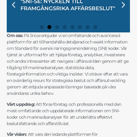
"SNI-SE: NYCKELN TILL
"MARKNADSANALYSER OCH SNI-
"SNI-KODER OCH STATISTIK FÖR
"SNI OCH AFFÄRSINSIKTER FÖR
"SNI-SE: NYCKELN TILL
"MARKNADSANALYSER OCH SNI-
"SNI-KODER OCH STATISTIK FÖR
"SNI OCH AFFÄRSINSIKTER FÖR
"SNI-SE: NYCKELN TILL
"MARKNADSANALYSER OCH SNI-
"SNI-KODER OCH STATISTIK FÖR
"SNI OCH AFFÄRSINSIKTER FÖR
KODER OCH
NÄRINGSLIVSINDELNING MED
FÖRETAGSSTRATEGIER MED SNI
AFFÄRSFRAMGÅNG MED EXAKT
KODER OCH
NÄRINGSLIVSINDELNING MED
FÖRETAGSSTRATEGIER MED SNI
AFFÄRSFRAMGÅNG MED EXAKT
KODER OCH
NÄRINGSLIVSINDELNING MED
FÖRETAGSSTRATEGIER MED SNI
AFFÄRSFRAMGÅNG MED EXAKT
FRAMGÅNGSRIKA AFFÄRSBESLUT"
DATA FÖR SMARTA AFFÄRSVAL"
DIN FÖRETAGSUTVECKLING"
STRATEGISK PLANERING"
FRAMGÅNGSRIKA AFFÄRSBESLUT"
DATA FÖR SMARTA AFFÄRSVAL"
DIN FÖRETAGSUTVECKLING"
STRATEGISK PLANERING"
FRAMGÅNGSRIKA AFFÄRSBESLUT"
DATA FÖR SMARTA AFFÄRSVAL"
DIN FÖRETAGSUTVECKLING"
STRATEGISK PLANERING"
MARKNADSANALYSER"
FÖRDJUPAD INSIKT"
OCH MARKNADSANALYS"
SNI-INFORMATION"
MARKNADSANALYSER"
FÖRDJUPAD INSIKT"
OCH MARKNADSANALYS"
SNI-INFORMATION"
MARKNADSANALYSER"
FÖRDJUPAD INSIKT"
OCH MARKNADSANALYS"
SNI-INFORMATION"
Om oss:
På 5ni.se erbjuder vi en omfattande och avancerad
plattform för att tillhandahålla detaljerad och exakt information
om Standard för svensk näringsgrensindelning (SNI) koder. Vår
tjänst är utformad för att hjälpa företag, analytiker, investerare
och andra intressenter att navigera i affärsvärlden genom att ge
tillgång till marknadsanalyser, statistiska data,
företagsinformation och viktiga insikter. Vi strävar efter att vara
en ovärderlig resurs för strategiska beslut och affärsutveckling
genom att erbjuda anpassade lösningar baserade på våra
användares unika behov.
Vårt uppdrag:
Att förse företag och professionella med den
mest omfattande och uppdaterade informationen om SNI-
koder och marknadsanalyser för att underlätta effektivt
beslutsfattande och affärstillväxt.
Vår vision:
Att vara den ledande plattformen för