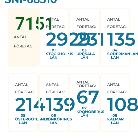
7151
ANTAL
ANTAL
ANTAL
FÖRETAG:
FÖRETAG:
FÖRETAG:
2929
231
135
ANTAL
FÖRETAG
01
03
04
STOCKHOLMS
UPPSALA
SÖDERMANLA
LÄN
LÄN
LÄN
ANTAL
ANTAL
ANTAL
ANTAL
FÖRETAG:
67
FÖRETAG:
FÖRETAG:
FÖRETAG:
214
139
10
07
KRONOBERGS
05
06
LÄN
08
ÖSTERGÖTLANDS
JÖNKÖPINGS
KALMAR
LÄN
LÄN
LÄN