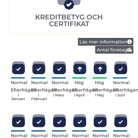
KREDITBETYG OCH
CERTIFIKAT
Läs mer information
Antal företag
Normal
Normal
Normal
Hög
Hög
Normal
Efterfrågan
Efterfrågan
Efterfrågan
Efterfrågan
Efterfrågan
Efterfråga
i
i
i Mars
i April
i Maj
i Juni
Januari
Februari
Normal
Normal
Normal
Normal
Normal
Normal