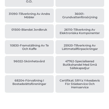
O.d.
31090-Tillverkning Av Andra
36001-
Möbler
Grundvattenförsörjning
01500-Blandat Jordbruk
26110-Tillverkning Av
Elektroniska Komponenter
10830-Framställning Av Te
25920-Tillverkning Av
Och Kaffe
Lättmetallförpackningar
96022-Skönhetsvård
47762-Specialiserad
Butikshandel Med Små
Sällskapsdjur
68204-Förvaltning I
Certifikat: SRY:s Yrkesbevis
Bostadsrättsföreningar
För Städservice Och
Hemservice