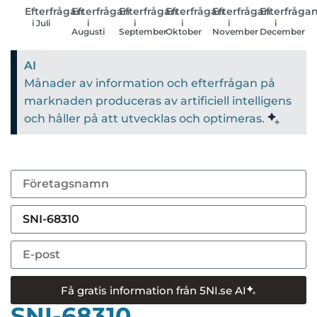
Efterfrågan
Efterfrågan
Efterfrågan
Efterfrågan
Efterfrågan
Efterfråga
i Juli
i
i
i
i
i
Augusti
September
Oktober
November
December
AI
Månader av information och efterfrågan på
marknaden produceras av artificiell intelligens
och håller på att utvecklas och optimeras.
Få gratis information från 5NI.se AI
SNI-68310