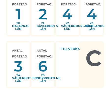
FÖRETAG:
FÖRETAG:
FÖRETAG:
FÖRETAG:
1
2
4
4
20
21
22
23
DALARNAS
GÄVLEBORGS
VÄSTERNORRLANDS
JÄMTLANDS
LÄN
LÄN
LÄN
LÄN
C
TILLVERKNING
ANTAL
ANTAL
FÖRETAG:
FÖRETAG:
3
6
24
25
VÄSTERBOTTENS
NORRBOTTENS
LÄN
LÄN