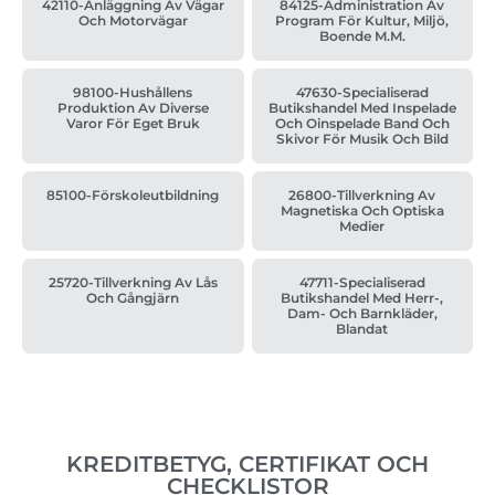
42110-Anläggning Av Vägar
84125-Administration Av
Och Motorvägar
Program För Kultur, Miljö,
Boende M.m.
98100-Hushållens
47630-Specialiserad
Produktion Av Diverse
Butikshandel Med Inspelade
Varor För Eget Bruk
Och Oinspelade Band Och
Skivor För Musik Och Bild
85100-Förskoleutbildning
26800-Tillverkning Av
Magnetiska Och Optiska
Medier
25720-Tillverkning Av Lås
47711-Specialiserad
Och Gångjärn
Butikshandel Med Herr-,
Dam- Och Barnkläder,
Blandat
KREDITBETYG, CERTIFIKAT OCH
CHECKLISTOR