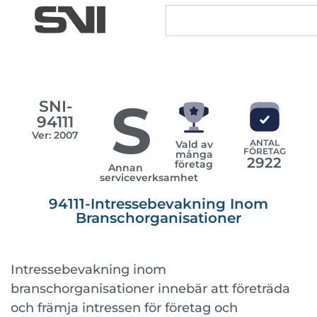
S
SNI-
94111
Ver: 2007
ANTAL
Vald av
FÖRETAG
många
2922
företag
Annan
serviceverksamhet
94111-Intressebevakning Inom
Branschorganisationer
Intressebevakning inom
branschorganisationer innebär att företräda
och främja intressen för företag och