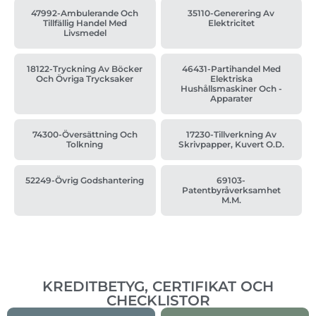
47992-Ambulerande Och
35110-Generering Av
Tillfällig Handel Med
Elektricitet
Livsmedel
18122-Tryckning Av Böcker
46431-Partihandel Med
Och Övriga Trycksaker
Elektriska
Hushållsmaskiner Och -
Apparater
74300-Översättning Och
17230-Tillverkning Av
Tolkning
Skrivpapper, Kuvert O.d.
52249-Övrig Godshantering
69103-
Patentbyråverksamhet
M.m.
KREDITBETYG, CERTIFIKAT OCH
CHECKLISTOR