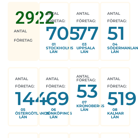
2922
ANTAL
ANTAL
ANTAL
FÖRETAG:
FÖRETAG:
FÖRETAG:
705
77
51
ANTAL
FÖRETAG
01
03
04
STOCKHOLMS
UPPSALA
SÖDERMANLA
LÄN
LÄN
LÄN
ANTAL
ANTAL
ANTAL
ANTAL
FÖRETAG:
53
FÖRETAG:
FÖRETAG:
FÖRETAG:
144
69
519
07
KRONOBERGS
05
06
LÄN
08
ÖSTERGÖTLANDS
JÖNKÖPINGS
KALMAR
LÄN
LÄN
LÄN