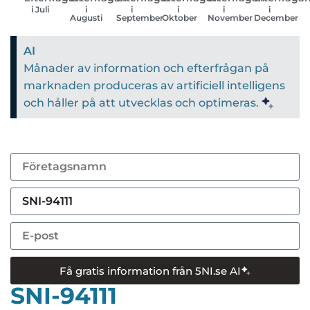
i Juli
i
i
i
i
i
Augusti
September
Oktober
November
December
AI
Månader av information och efterfrågan på
marknaden produceras av artificiell intelligens
och håller på att utvecklas och optimeras.
Få gratis information från 5NI.se AI
SNI-94111