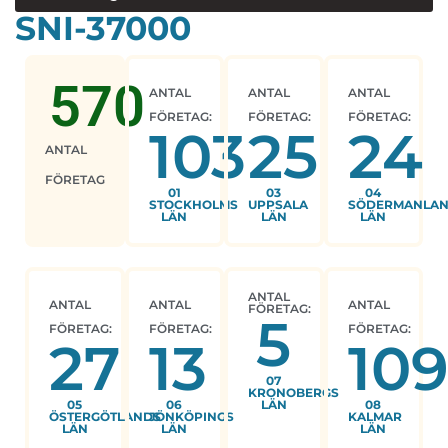
SNI-37000
570
ANTAL
ANTAL
ANTAL
FÖRETAG:
FÖRETAG:
FÖRETAG:
103
25
24
ANTAL
FÖRETAG
01
03
04
STOCKHOLMS
UPPSALA
SÖDERMANLA
LÄN
LÄN
LÄN
ANTAL
ANTAL
ANTAL
ANTAL
FÖRETAG:
5
FÖRETAG:
FÖRETAG:
FÖRETAG:
27
13
10
07
KRONOBERGS
05
06
LÄN
08
ÖSTERGÖTLANDS
JÖNKÖPINGS
KALMAR
LÄN
LÄN
LÄN