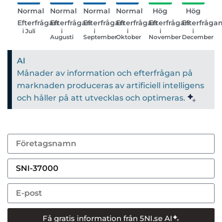
Normal
Normal
Normal
Normal
Hög
Hög
Efterfrågan
Efterfrågan
Efterfrågan
Efterfrågan
Efterfrågan
Efterfråga
i Juli
i
i
i
i
i
Augusti
September
Oktober
November
December
AI
Månader av information och efterfrågan på
marknaden produceras av artificiell intelligens
och håller på att utvecklas och optimeras.
Få gratis information från 5NI.se AI