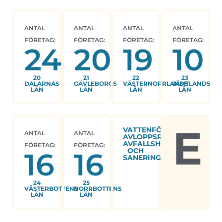
ANTAL
ANTAL
ANTAL
ANTAL
FÖRETAG:
FÖRETAG:
FÖRETAG:
FÖRETAG:
24
20
19
10
20
21
22
23
DALARNAS
GÄVLEBORGS
VÄSTERNORRLANDS
JÄMTLANDS
LÄN
LÄN
LÄN
LÄN
E
VATTENFÖRSÖRJNING;
ANTAL
ANTAL
AVLOPPSRENING,
AVFALLSHANTERING
FÖRETAG:
FÖRETAG:
OCH
16
16
SANERING
24
25
VÄSTERBOTTENS
NORRBOTTENS
LÄN
LÄN