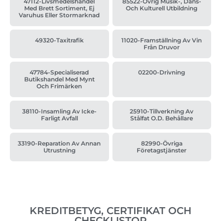
47112-Livsmedelshandel
85522-Övrig Musik-, Dans-
Med Brett Sortiment, Ej
Och Kulturell Utbildning
Varuhus Eller Stormarknad
49320-Taxitrafik
11020-Framställning Av Vin
Från Druvor
47784-Specialiserad
02200-Drivning
Butikshandel Med Mynt
Och Frimärken
38110-Insamling Av Icke-
25910-Tillverkning Av
Farligt Avfall
Stålfat O.d. Behållare
33190-Reparation Av Annan
82990-Övriga
Utrustning
Företagstjänster
KREDITBETYG, CERTIFIKAT OCH
CHECKLISTOR