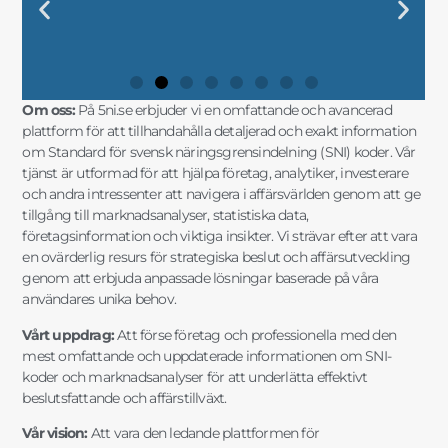
KODER OCH
NÄRINGSLIVSINDELNING MED
FÖRETAGSSTRATEGIER MED SNI
AFFÄRSFRAMGÅNG MED EXAKT
KODER OCH
NÄRINGSLIVSINDELNING MED
FÖRETAGSSTRATEGIER MED SNI
AFFÄRSFRAMGÅNG MED EXAKT
KODER OCH
NÄRINGSLIVSINDELNING MED
FÖRETAGSSTRATEGIER MED SNI
AFFÄRSFRAMGÅNG MED EXAKT
FRAMGÅNGSRIKA AFFÄRSBESLUT"
DATA FÖR SMARTA AFFÄRSVAL"
DIN FÖRETAGSUTVECKLING"
STRATEGISK PLANERING"
FRAMGÅNGSRIKA AFFÄRSBESLUT"
DATA FÖR SMARTA AFFÄRSVAL"
DIN FÖRETAGSUTVECKLING"
STRATEGISK PLANERING"
FRAMGÅNGSRIKA AFFÄRSBESLUT"
DATA FÖR SMARTA AFFÄRSVAL"
DIN FÖRETAGSUTVECKLING"
STRATEGISK PLANERING"
MARKNADSANALYSER"
FÖRDJUPAD INSIKT"
OCH MARKNADSANALYS"
SNI-INFORMATION"
MARKNADSANALYSER"
FÖRDJUPAD INSIKT"
OCH MARKNADSANALYS"
SNI-INFORMATION"
MARKNADSANALYSER"
FÖRDJUPAD INSIKT"
OCH MARKNADSANALYS"
SNI-INFORMATION"
Om oss:
På 5ni.se erbjuder vi en omfattande och avancerad
plattform för att tillhandahålla detaljerad och exakt information
om Standard för svensk näringsgrensindelning (SNI) koder. Vår
tjänst är utformad för att hjälpa företag, analytiker, investerare
och andra intressenter att navigera i affärsvärlden genom att ge
tillgång till marknadsanalyser, statistiska data,
företagsinformation och viktiga insikter. Vi strävar efter att vara
en ovärderlig resurs för strategiska beslut och affärsutveckling
genom att erbjuda anpassade lösningar baserade på våra
användares unika behov.
Vårt uppdrag:
Att förse företag och professionella med den
mest omfattande och uppdaterade informationen om SNI-
koder och marknadsanalyser för att underlätta effektivt
beslutsfattande och affärstillväxt.
Vår vision:
Att vara den ledande plattformen för