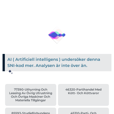
AI ( Artificiell intelligens ) undersöker denna
SNI-kod mer. Analysen är inte över än.
77390-Uthyrning Och
46320-Partihandel Med
Leasing Av Övrig Utrustning
Kött- Och Köttvaror
Och Övriga Maskiner Och
Materiella Tillgångar
85593-Studieförbundens
45310-Parti- Och