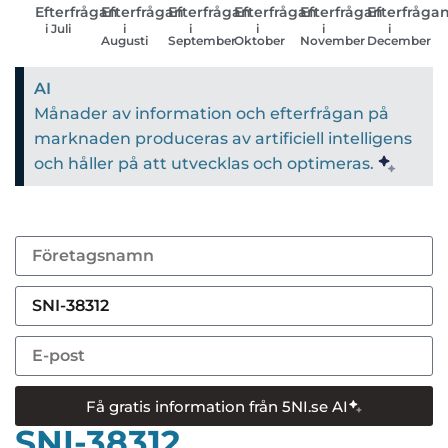
Efterfrågan
Efterfrågan
Efterfrågan
Efterfrågan
Efterfrågan
Efterfråga
i Juli
i
i
i
i
i
Augusti
September
Oktober
November
December
AI
Månader av information och efterfrågan på
marknaden produceras av artificiell intelligens
och håller på att utvecklas och optimeras.
Få gratis information från 5NI.se AI
SNI-38312