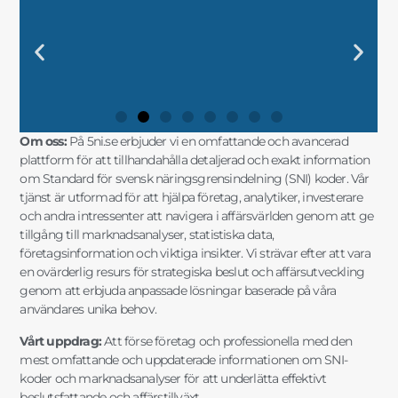
DIN KOMPLETTA GUIDE TILL SNI-
"UTFORSKA SVENSK
"FRAMTIDENS
"SÄKERSTÄLL DIN
DIN KOMPLETTA GUIDE TILL SNI-
"UTFORSKA SVENSK
"FRAMTIDENS
"SÄKERSTÄLL DIN
DIN KOMPLETTA GUIDE TILL SNI-
"UTFORSKA SVENSK
"FRAMTIDENS
"SÄKERSTÄLL DIN
"SNI-SE: NYCKELN TILL
"MARKNADSANALYSER OCH SNI-
"SNI-KODER OCH STATISTIK FÖR
"SNI OCH AFFÄRSINSIKTER FÖR
"SNI-SE: NYCKELN TILL
"MARKNADSANALYSER OCH SNI-
"SNI-KODER OCH STATISTIK FÖR
"SNI OCH AFFÄRSINSIKTER FÖR
"SNI-SE: NYCKELN TILL
"MARKNADSANALYSER OCH SNI-
"SNI-KODER OCH STATISTIK FÖR
"SNI OCH AFFÄRSINSIKTER FÖR
KODER OCH
NÄRINGSLIVSINDELNING MED
FÖRETAGSSTRATEGIER MED SNI
AFFÄRSFRAMGÅNG MED EXAKT
KODER OCH
NÄRINGSLIVSINDELNING MED
FÖRETAGSSTRATEGIER MED SNI
AFFÄRSFRAMGÅNG MED EXAKT
KODER OCH
NÄRINGSLIVSINDELNING MED
FÖRETAGSSTRATEGIER MED SNI
AFFÄRSFRAMGÅNG MED EXAKT
FRAMGÅNGSRIKA AFFÄRSBESLUT"
DATA FÖR SMARTA AFFÄRSVAL"
DIN FÖRETAGSUTVECKLING"
STRATEGISK PLANERING"
FRAMGÅNGSRIKA AFFÄRSBESLUT"
DATA FÖR SMARTA AFFÄRSVAL"
DIN FÖRETAGSUTVECKLING"
STRATEGISK PLANERING"
FRAMGÅNGSRIKA AFFÄRSBESLUT"
DATA FÖR SMARTA AFFÄRSVAL"
DIN FÖRETAGSUTVECKLING"
STRATEGISK PLANERING"
MARKNADSANALYSER"
FÖRDJUPAD INSIKT"
OCH MARKNADSANALYS"
SNI-INFORMATION"
MARKNADSANALYSER"
FÖRDJUPAD INSIKT"
OCH MARKNADSANALYS"
SNI-INFORMATION"
MARKNADSANALYSER"
FÖRDJUPAD INSIKT"
OCH MARKNADSANALYS"
SNI-INFORMATION"
Om oss:
På 5ni.se erbjuder vi en omfattande och avancerad
plattform för att tillhandahålla detaljerad och exakt information
om Standard för svensk näringsgrensindelning (SNI) koder. Vår
tjänst är utformad för att hjälpa företag, analytiker, investerare
och andra intressenter att navigera i affärsvärlden genom att ge
tillgång till marknadsanalyser, statistiska data,
företagsinformation och viktiga insikter. Vi strävar efter att vara
en ovärderlig resurs för strategiska beslut och affärsutveckling
genom att erbjuda anpassade lösningar baserade på våra
användares unika behov.
Vårt uppdrag:
Att förse företag och professionella med den
mest omfattande och uppdaterade informationen om SNI-
koder och marknadsanalyser för att underlätta effektivt
beslutsfattande och affärstillväxt.