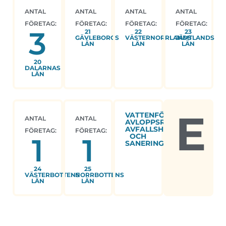
ANTAL
ANTAL
ANTAL
ANTAL
FÖRETAG:
FÖRETAG:
FÖRETAG:
FÖRETAG:
3
21
22
23
GÄVLEBORGS
VÄSTERNORRLANDS
JÄMTLANDS
LÄN
LÄN
LÄN
20
DALARNAS
LÄN
E
VATTENFÖRSÖRJNING;
ANTAL
ANTAL
AVLOPPSRENING,
AVFALLSHANTERING
FÖRETAG:
FÖRETAG:
OCH
1
1
SANERING
24
25
VÄSTERBOTTENS
NORRBOTTENS
LÄN
LÄN