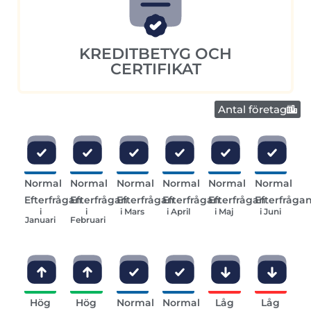
KREDITBETYG OCH
CERTIFIKAT
Antal företag
Normal
Normal
Normal
Normal
Normal
Normal
Efterfrågan
Efterfrågan
Efterfrågan
Efterfrågan
Efterfrågan
Efterfråga
i
i
i Mars
i April
i Maj
i Juni
Januari
Februari
Hög
Hög
Normal
Normal
Låg
Låg