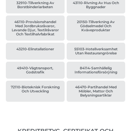
32910-Tillverkning Av
43110-Rivning Av Hus Och
Borstbinderiarbeten
Byggnader
46110-Provisionshandel
20150-Tillverkning Av
Med Jordbruksråvaror,
Gödselmedel Och
Levande Djur, Textilråvaror
Kväveprodukter
Och Textilhalvfabrikat
43210-Elinstallationer
55103-Hotellverksamhet
Utan Restaurangrörelse
49410-Vägtransport,
84114-Samhällelig
Godstrafik
Informationsförsörjning
72110-Bioteknisk Forskning
46470-Partihandel Med
Och Utveckling
Möbler, Mattor Och
Belysningsartiklar