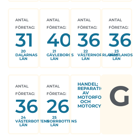
ANTAL
ANTAL
ANTAL
ANTAL
FÖRETAG:
FÖRETAG:
FÖRETAG:
FÖRETAG:
31
40
36
36
20
21
22
23
DALARNAS
GÄVLEBORGS
VÄSTERNORRLANDS
JÄMTLANDS
LÄN
LÄN
LÄN
LÄN
G
HANDEL;
ANTAL
ANTAL
REPARATION
AV
FÖRETAG:
FÖRETAG:
MOTORFORDON
36
26
OCH
MOTORCYKLAR
24
25
VÄSTERBOTTENS
NORRBOTTENS
LÄN
LÄN