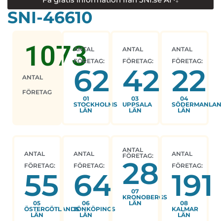
SNI-46610
1073
ANTAL
ANTAL
ANTAL
FÖRETAG:
FÖRETAG:
FÖRETAG:
62
42
22
ANTAL
FÖRETAG
01
03
04
STOCKHOLMS
UPPSALA
SÖDERMANLA
LÄN
LÄN
LÄN
ANTAL
ANTAL
ANTAL
ANTAL
FÖRETAG:
28
FÖRETAG:
FÖRETAG:
FÖRETAG:
55
64
191
07
KRONOBERGS
05
06
LÄN
08
ÖSTERGÖTLANDS
JÖNKÖPINGS
KALMAR
LÄN
LÄN
LÄN