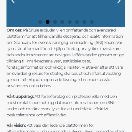
KODER OCH
NÄRINGSLIVSINDELNING MED
FÖRETAGSSTRATEGIER MED SNI
AFFÄRSFRAMGÅNG MED EXAKT
KODER OCH
NÄRINGSLIVSINDELNING MED
FÖRETAGSSTRATEGIER MED SNI
AFFÄRSFRAMGÅNG MED EXAKT
KODER OCH
NÄRINGSLIVSINDELNING MED
FÖRETAGSSTRATEGIER MED SNI
AFFÄRSFRAMGÅNG MED EXAKT
FRAMGÅNGSRIKA AFFÄRSBESLUT"
DATA FÖR SMARTA AFFÄRSVAL"
DIN FÖRETAGSUTVECKLING"
STRATEGISK PLANERING"
FRAMGÅNGSRIKA AFFÄRSBESLUT"
DATA FÖR SMARTA AFFÄRSVAL"
DIN FÖRETAGSUTVECKLING"
STRATEGISK PLANERING"
FRAMGÅNGSRIKA AFFÄRSBESLUT"
DATA FÖR SMARTA AFFÄRSVAL"
DIN FÖRETAGSUTVECKLING"
STRATEGISK PLANERING"
MARKNADSANALYSER"
FÖRDJUPAD INSIKT"
OCH MARKNADSANALYS"
SNI-INFORMATION"
MARKNADSANALYSER"
FÖRDJUPAD INSIKT"
OCH MARKNADSANALYS"
SNI-INFORMATION"
MARKNADSANALYSER"
FÖRDJUPAD INSIKT"
OCH MARKNADSANALYS"
SNI-INFORMATION"
Om oss:
På 5ni.se erbjuder vi en omfattande och avancerad
plattform för att tillhandahålla detaljerad och exakt information
om Standard för svensk näringsgrensindelning (SNI) koder. Vår
tjänst är utformad för att hjälpa företag, analytiker, investerare
och andra intressenter att navigera i affärsvärlden genom att ge
tillgång till marknadsanalyser, statistiska data,
företagsinformation och viktiga insikter. Vi strävar efter att vara
en ovärderlig resurs för strategiska beslut och affärsutveckling
genom att erbjuda anpassade lösningar baserade på våra
användares unika behov.
Vårt uppdrag:
Att förse företag och professionella med den
mest omfattande och uppdaterade informationen om SNI-
koder och marknadsanalyser för att underlätta effektivt
beslutsfattande och affärstillväxt.
Vår vision:
Att vara den ledande plattformen för
affärsinformation och marknadsanalyser i Sverige, med en stark