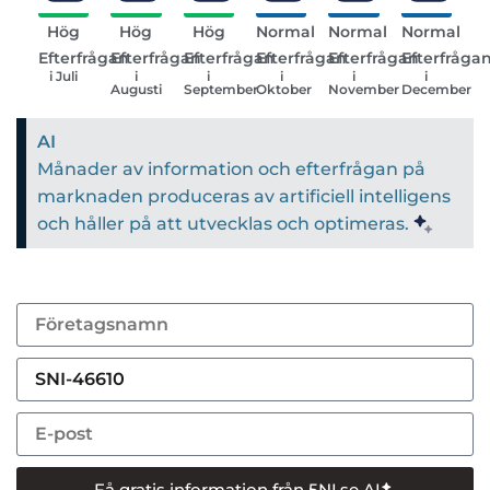
Hög
Hög
Hög
Normal
Normal
Normal
Efterfrågan
Efterfrågan
Efterfrågan
Efterfrågan
Efterfrågan
Efterfråga
i Juli
i
i
i
i
i
Augusti
September
Oktober
November
December
AI
Månader av information och efterfrågan på
marknaden produceras av artificiell intelligens
och håller på att utvecklas och optimeras.
Få gratis information från 5NI.se AI