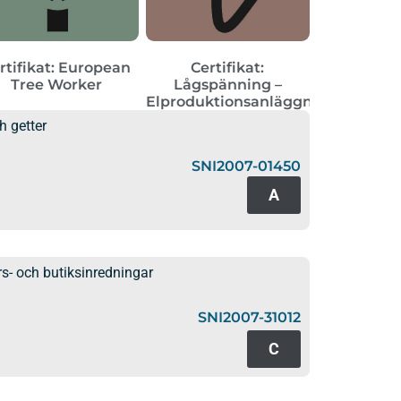
rtifikat: European
Certifikat:
Tree Worker
Lågspänning –
Elproduktionsanläggningar
h getter
SNI2007-01450
A
rs- och butiksinredningar
SNI2007-31012
C