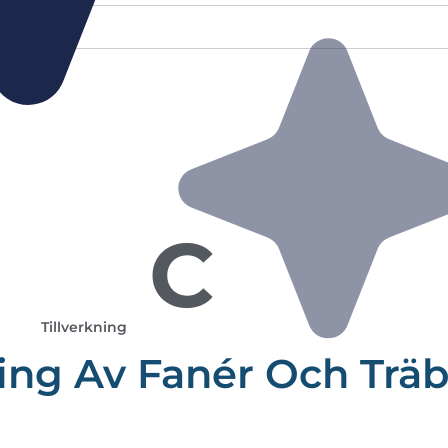
C
Tillverkning
ning Av Fanér Och Trä