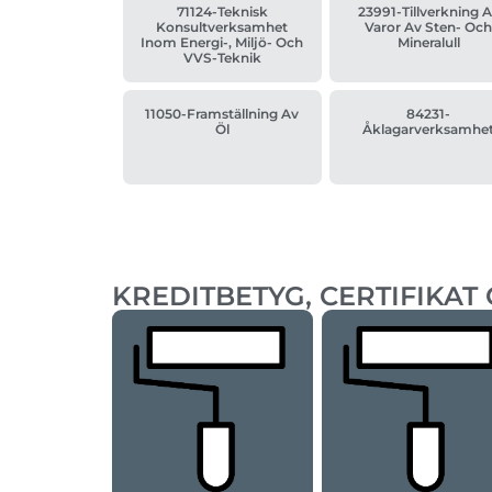
71124-Teknisk
23991-Tillverkning 
Konsultverksamhet
Varor Av Sten- Oc
Inom Energi-, Miljö- Och
Mineralull
VVS-Teknik
11050-Framställning Av
84231-
Öl
Åklagarverksamhe
KREDITBETYG, CERTIFIKAT