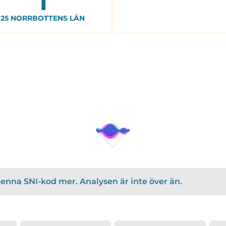
25 NORRBOTTENS LÄN
r denna SNI-kod mer. Analysen är inte över än.