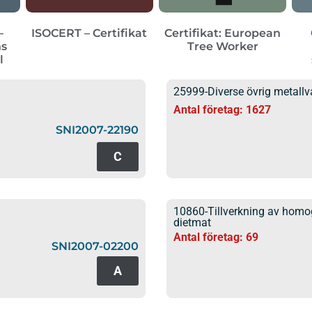
–
ISOCERT – Certifikat
Certifikat: European
ns
Tree Worker
l
25999-Diverse övrig metallva
Antal företag: 1627
SNI2007-22190
C
10860-Tillverkning av homog
dietmat
Antal företag: 69
SNI2007-02200
A