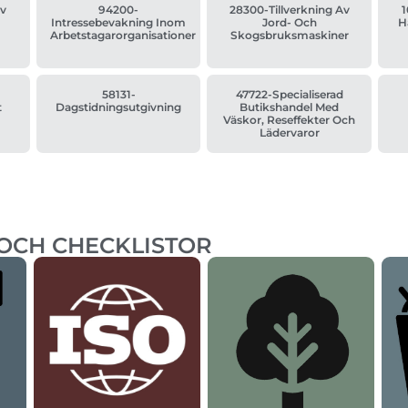
Av
94200-
28300-Tillverkning Av
h
Intressebevakning Inom
Jord- Och
H
Arbetstagarorganisationer
Skogsbruksmaskiner
58131-
47722-Specialiserad
t
Dagstidningsutgivning
Butikshandel Med
Väskor, Reseffekter Och
Lädervaror
 OCH CHECKLISTOR