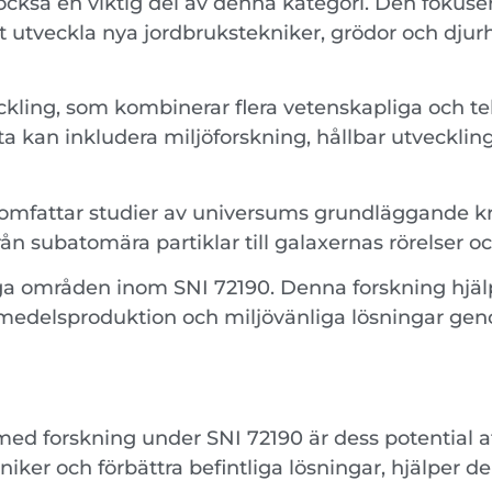
ckså en viktig del av denna kategori. Den fokusera
att utveckla nya jordbrukstekniker, grödor och dj
kling, som kombinerar flera vetenskapliga och tekn
tta kan inkludera miljöforskning, hållbar utveckli
omfattar studier av universums grundläggande kra
t från subatomära partiklar till galaxernas rörelser
ga områden inom SNI 72190. Denna forskning hjälpe
smedelsproduktion och miljövänliga lösningar ge
ed forskning under SNI 72190 är dess potential at
iker och förbättra befintliga lösningar, hjälper d