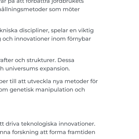
r på att förbättra jordbrukets
urhållningsmetoder som möter
iska discipliner, spelar en viktig
ng och innovationer inom förnybar
fter och strukturer. Dessa
 och universums expansion.
r till att utveckla nya metoder för
nom genetisk manipulation och
t driva teknologiska innovationer.
enna forskning att forma framtiden