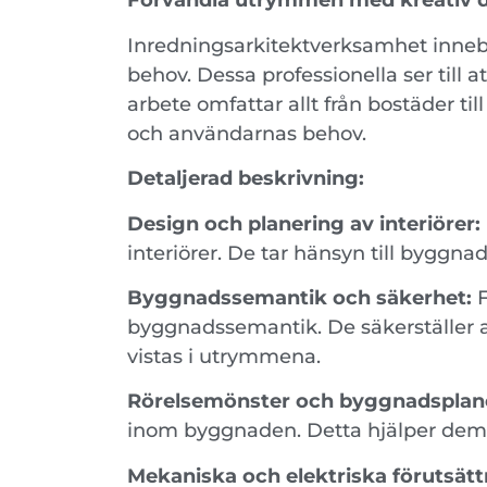
Förvandla utrymmen med kreativ de
Inredningsarkitektverksamhet innebär
behov. Dessa professionella ser till 
arbete omfattar allt från bostäder t
och användarnas behov.
Detaljerad beskrivning:
Design och planering av interiörer:
interiörer. De tar hänsyn till byggn
Byggnadssemantik och säkerhet:
F
byggnadssemantik. De säkerställer at
vistas i utrymmena.
Rörelsemönster och byggnadsplan
inom byggnaden. Detta hjälper dem 
Mekaniska och elektriska förutsätt