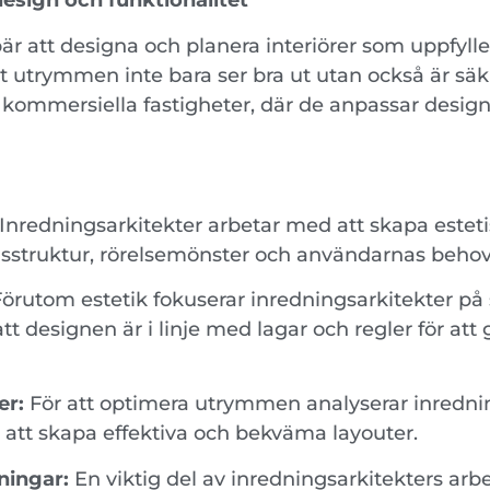
sign och funktionalitet
 att designa och planera interiörer som uppfylle
att utrymmen inte bara ser bra ut utan också är sä
ill kommersiella fastigheter, där de anpassar desi
Inredningsarkitekter arbetar med att skapa estetis
adsstruktur, rörelsemönster och användarnas behov
örutom estetik fokuserar inredningsarkitekter på
t designen är i linje med lagar och regler för att
er:
För att optimera utrymmen analyserar inrednin
att skapa effektiva och bekväma layouter.
ningar:
En viktig del av inredningsarkitekters arb