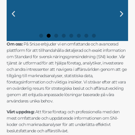
DIN KOMPLETTA GUIDE TILL SNI-
"UTFORSKA SVENSK
"FRAMTIDENS
"SÄKERSTÄLL DIN
DIN KOMPLETTA GUIDE TILL SNI-
"UTFORSKA SVENSK
"FRAMTIDENS
"SÄKERSTÄLL DIN
DIN KOMPLETTA GUIDE TILL SNI-
"UTFORSKA SVENSK
"FRAMTIDENS
"SÄKERSTÄLL DIN
"SNI-SE: NYCKELN TILL
"MARKNADSANALYSER OCH SNI-
"SNI-KODER OCH STATISTIK FÖR
"SNI OCH AFFÄRSINSIKTER FÖR
"SNI-SE: NYCKELN TILL
"MARKNADSANALYSER OCH SNI-
"SNI-KODER OCH STATISTIK FÖR
"SNI OCH AFFÄRSINSIKTER FÖR
"SNI-SE: NYCKELN TILL
"MARKNADSANALYSER OCH SNI-
"SNI-KODER OCH STATISTIK FÖR
"SNI OCH AFFÄRSINSIKTER FÖR
KODER OCH
NÄRINGSLIVSINDELNING MED
FÖRETAGSSTRATEGIER MED SNI
AFFÄRSFRAMGÅNG MED EXAKT
KODER OCH
NÄRINGSLIVSINDELNING MED
FÖRETAGSSTRATEGIER MED SNI
AFFÄRSFRAMGÅNG MED EXAKT
KODER OCH
NÄRINGSLIVSINDELNING MED
FÖRETAGSSTRATEGIER MED SNI
AFFÄRSFRAMGÅNG MED EXAKT
FRAMGÅNGSRIKA AFFÄRSBESLUT"
DATA FÖR SMARTA AFFÄRSVAL"
DIN FÖRETAGSUTVECKLING"
STRATEGISK PLANERING"
FRAMGÅNGSRIKA AFFÄRSBESLUT"
DATA FÖR SMARTA AFFÄRSVAL"
DIN FÖRETAGSUTVECKLING"
STRATEGISK PLANERING"
FRAMGÅNGSRIKA AFFÄRSBESLUT"
DATA FÖR SMARTA AFFÄRSVAL"
DIN FÖRETAGSUTVECKLING"
STRATEGISK PLANERING"
MARKNADSANALYSER"
FÖRDJUPAD INSIKT"
OCH MARKNADSANALYS"
SNI-INFORMATION"
MARKNADSANALYSER"
FÖRDJUPAD INSIKT"
OCH MARKNADSANALYS"
SNI-INFORMATION"
MARKNADSANALYSER"
FÖRDJUPAD INSIKT"
OCH MARKNADSANALYS"
SNI-INFORMATION"
Om oss:
På 5ni.se erbjuder vi en omfattande och avancerad
plattform för att tillhandahålla detaljerad och exakt information
om Standard för svensk näringsgrensindelning (SNI) koder. Vår
tjänst är utformad för att hjälpa företag, analytiker, investerare
och andra intressenter att navigera i affärsvärlden genom att ge
tillgång till marknadsanalyser, statistiska data,
företagsinformation och viktiga insikter. Vi strävar efter att vara
en ovärderlig resurs för strategiska beslut och affärsutveckling
genom att erbjuda anpassade lösningar baserade på våra
användares unika behov.
Vårt uppdrag:
Att förse företag och professionella med den
mest omfattande och uppdaterade informationen om SNI-
koder och marknadsanalyser för att underlätta effektivt
beslutsfattande och affärstillväxt.