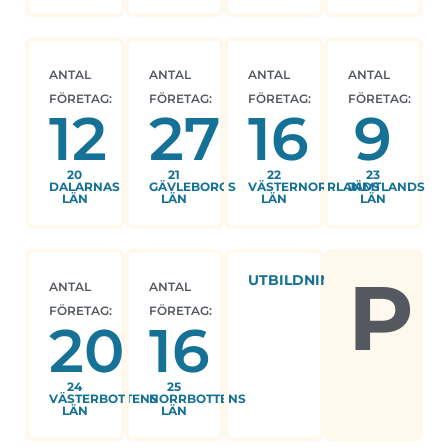
ANTAL
ANTAL
ANTAL
ANTAL
FÖRETAG:
FÖRETAG:
FÖRETAG:
FÖRETAG:
12
27
16
9
20
21
22
23
DALARNAS
GÄVLEBORGS
VÄSTERNORRLANDS
JÄMTLANDS
LÄN
LÄN
LÄN
LÄN
P
UTBILDNING
ANTAL
ANTAL
FÖRETAG:
FÖRETAG:
20
16
24
25
VÄSTERBOTTENS
NORRBOTTENS
LÄN
LÄN