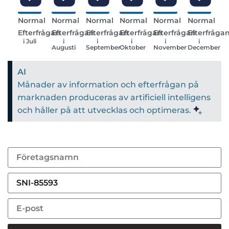
Normal
Normal
Normal
Normal
Normal
Normal
Efterfrågan
Efterfrågan
Efterfrågan
Efterfrågan
Efterfrågan
Efterfråga
i Juli
i
i
i
i
i
Augusti
September
Oktober
November
December
AI
Månader av information och efterfrågan på
marknaden produceras av artificiell intelligens
och håller på att utvecklas och optimeras.