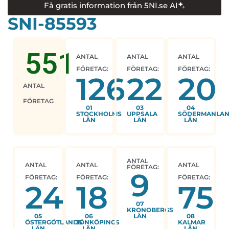
Få gratis information från 5NI.se AI
SNI-85593
551
ANTAL
ANTAL
ANTAL
FÖRETAG:
FÖRETAG:
FÖRETAG:
126
22
20
ANTAL
FÖRETAG
01
03
04
STOCKHOLMS
UPPSALA
SÖDERMANLA
LÄN
LÄN
LÄN
ANTAL
ANTAL
ANTAL
ANTAL
FÖRETAG:
9
FÖRETAG:
FÖRETAG:
FÖRETAG:
24
18
75
07
KRONOBERGS
05
06
LÄN
08
ÖSTERGÖTLANDS
JÖNKÖPINGS
KALMAR
LÄN
LÄN
LÄN