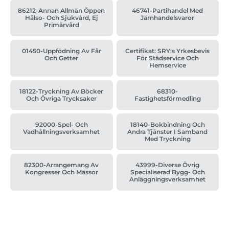
86212-Annan Allmän Öppen
46741-Partihandel Med
Hälso- Och Sjukvård, Ej
Järnhandelsvaror
Primärvård
01450-Uppfödning Av Får
Certifikat: SRY:s Yrkesbevis
Och Getter
För Städservice Och
Hemservice
18122-Tryckning Av Böcker
68310-
Och Övriga Trycksaker
Fastighetsförmedling
92000-Spel- Och
18140-Bokbindning Och
Vadhållningsverksamhet
Andra Tjänster I Samband
Med Tryckning
82300-Arrangemang Av
43999-Diverse Övrig
Kongresser Och Mässor
Specialiserad Bygg- Och
Anläggningsverksamhet