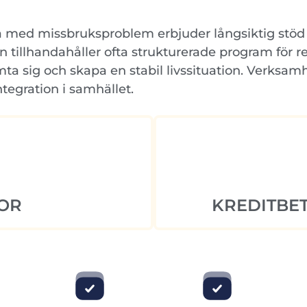
a med missbruksproblem erbjuder långsiktig stöd
llhandahåller ofta strukturerade program för reha
ämta sig och skapa en stabil livssituation. Verksam
tegration i samhället.
OR
KREDITBET