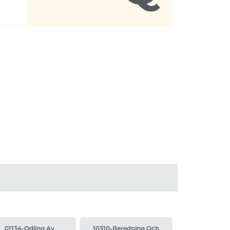
01134-Odling Av
10310-Beredning Och