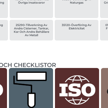
ing
Övriga Insatsvaror
Naturgas
Gr
ng
25290-Tillverkning Av
35120-Överföring Av
0
Andra Cisterner, Tankar,
Elektricitet
F
Kar Och Andra Behållare
Av Metall
 OCH CHECKLISTOR