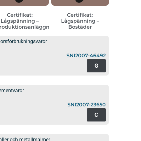
Certifikat:
Certifikat:
Lågspänning –
Lågspänning –
roduktionsanläggningar
Bostäder
orsförbrukningsvaror
SNI2007-46492
G
cementvaror
SNI2007-23650
C
ller och metallmalmer