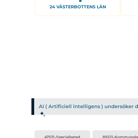
24 VÄSTERBOTTENS LÄN
AI ( Artificiell intelligens ) undersöke
47531-Specialiserad
85521-Kommunala