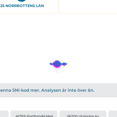
25 NORRBOTTENS LÄN
r denna SNI-kod mer. Analysen är inte över än.
46769-Partihandel Med
06200-Utvinning Av