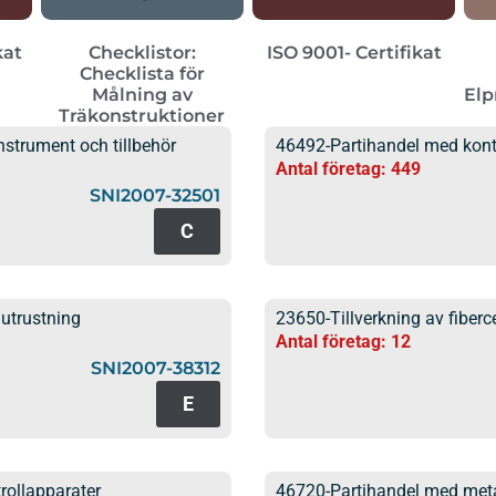
kat
Checklistor:
ISO 9001- Certifikat
Checklista för
Målning av
Elp
Träkonstruktioner
nstrument och tillbehör
46492-Partihandel med kont
Antal företag: 449
SNI2007-32501
C
 utrustning
23650-Tillverkning av fiber
Antal företag: 12
SNI2007-38312
E
trollapparater
46720-Partihandel med meta