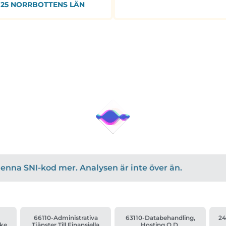
25 NORRBOTTENS LÄN
r denna SNI-kod mer. Analysen är inte över än.
d
66110-Administrativa
63110-Databehandling,
24
rke
Tjänster Till Finansiella
Hosting O.d.