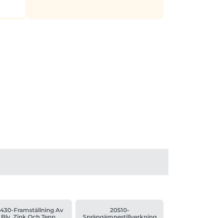
430-Framställning Av
20510-
Bly, Zink Och Tenn
Sprängämnestillverkning