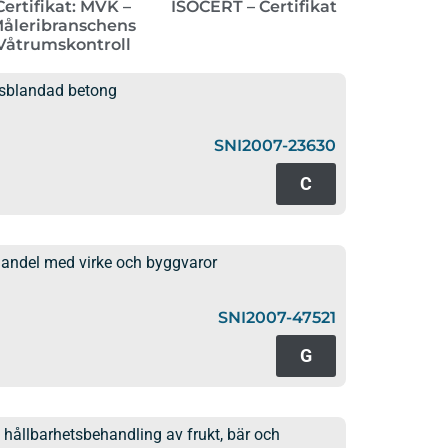
Certifikat: MVK –
ISOCERT – Certifikat
åleribranschens
Våtrumskontroll
ksblandad betong
SNI2007-23630
C
handel med virke och byggvaror
SNI2007-47521
G
ållbarhetsbehandling av frukt, bär och