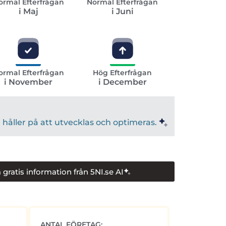
ormal Efterfrågan
Normal Efterfrågan
i Maj
i Juni
ormal Efterfrågan
Hög Efterfrågan
i November
i December
håller på att utvecklas och optimeras.
 gratis information från 5NI.se AI
ANTAL FÖRETAG: