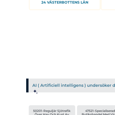
24 VÄSTERBOTTENS LÄN
AI ( Artificiell intelligens ) undersöke
50201-Reguljär Sjötrafik
47521-Specialisera
Över Hav Och Kust Av
Butikshandel Med Vi