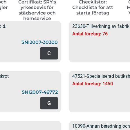
och
Certifikat: SRY:s
Checklistor:
gler
yrkesbevis för
Checklista för att
M
städservice och
starta företag
hemservice
o.d.
23630-Tillverkning av fabri
Antal företag: 76
SNI2007-30300
C
skrot
47521-Specialiserad butiks
Antal företag: 1450
SNI2007-46772
G
10390-Annan beredning och h