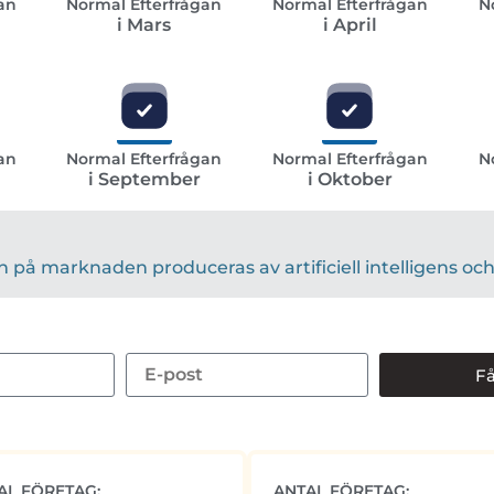
an
Normal Efterfrågan
Normal Efterfrågan
N
i Mars
i April
an
Normal Efterfrågan
Normal Efterfrågan
N
i September
i Oktober
på marknaden produceras av artificiell intelligens och 
Få
AL FÖRETAG:
ANTAL FÖRETAG: