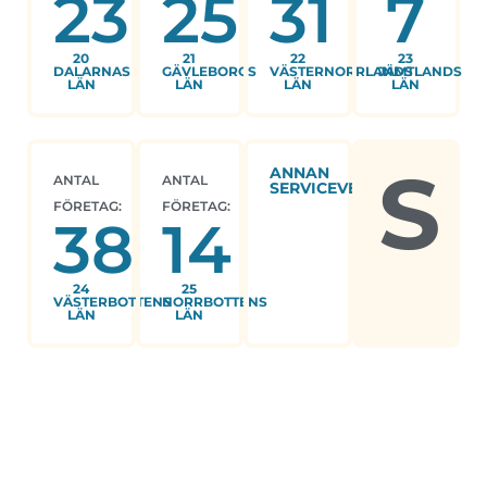
23
25
31
7
20
21
22
23
DALARNAS
GÄVLEBORGS
VÄSTERNORRLANDS
JÄMTLANDS
LÄN
LÄN
LÄN
LÄN
S
ANNAN
ANTAL
ANTAL
SERVICEVERKSAMHET
FÖRETAG:
FÖRETAG:
38
14
24
25
VÄSTERBOTTENS
NORRBOTTENS
LÄN
LÄN