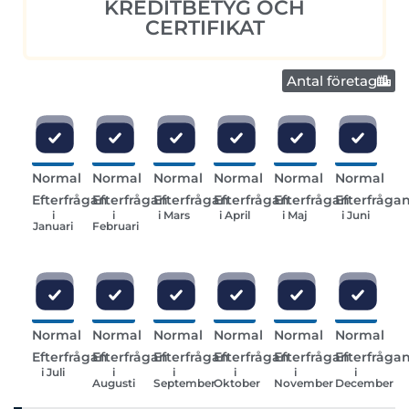
KREDITBETYG OCH
CERTIFIKAT
Antal företag
Normal
Normal
Normal
Normal
Normal
Normal
Efterfrågan
Efterfrågan
Efterfrågan
Efterfrågan
Efterfrågan
Efterfråga
i
i
i Mars
i April
i Maj
i Juni
Januari
Februari
Normal
Normal
Normal
Normal
Normal
Normal
Efterfrågan
Efterfrågan
Efterfrågan
Efterfrågan
Efterfrågan
Efterfråga
i Juli
i
i
i
i
i
Augusti
September
Oktober
November
December