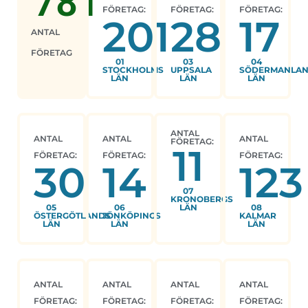
781
FÖRETAG:
FÖRETAG:
FÖRETAG:
201
28
17
ANTAL
FÖRETAG
01
03
04
STOCKHOLMS
UPPSALA
SÖDERMANLA
LÄN
LÄN
LÄN
ANTAL
ANTAL
ANTAL
ANTAL
FÖRETAG:
11
FÖRETAG:
FÖRETAG:
FÖRETAG:
30
14
123
07
KRONOBERGS
05
06
LÄN
08
ÖSTERGÖTLANDS
JÖNKÖPINGS
KALMAR
LÄN
LÄN
LÄN
ANTAL
ANTAL
ANTAL
ANTAL
FÖRETAG:
FÖRETAG:
FÖRETAG:
FÖRETAG: