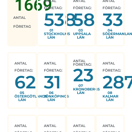
1669
ANTAL
ANTAL
ANTAL
FÖRETAG:
FÖRETAG:
FÖRETAG:
538
58
33
ANTAL
FÖRETAG
01
03
04
STOCKHOLMS
UPPSALA
SÖDERMANLA
LÄN
LÄN
LÄN
ANTAL
ANTAL
ANTAL
ANTAL
FÖRETAG:
23
FÖRETAG:
FÖRETAG:
FÖRETAG:
62
31
28
07
KRONOBERGS
05
06
LÄN
08
ÖSTERGÖTLANDS
JÖNKÖPINGS
KALMAR
LÄN
LÄN
LÄN
ANTAL
ANTAL
ANTAL
ANTAL