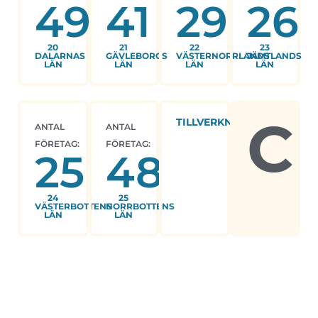
49
41
29
26
20
21
22
23
DALARNAS
GÄVLEBORGS
VÄSTERNORRLANDS
JÄMTLANDS
LÄN
LÄN
LÄN
LÄN
C
TILLVERKNING
ANTAL
ANTAL
FÖRETAG:
FÖRETAG:
25
48
24
25
VÄSTERBOTTENS
NORRBOTTENS
LÄN
LÄN