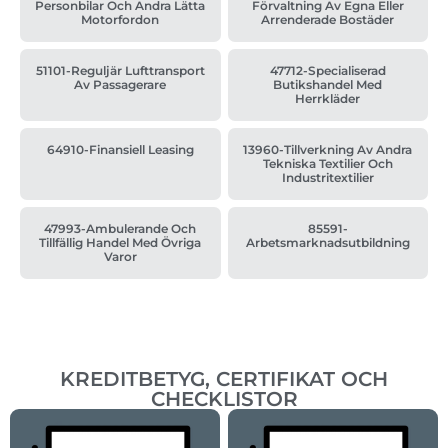
Personbilar Och Andra Lätta
Förvaltning Av Egna Eller
Motorfordon
Arrenderade Bostäder
51101-Reguljär Lufttransport
47712-Specialiserad
Av Passagerare
Butikshandel Med
Herrkläder
64910-Finansiell Leasing
13960-Tillverkning Av Andra
Tekniska Textilier Och
Industritextilier
47993-Ambulerande Och
85591-
Tillfällig Handel Med Övriga
Arbetsmarknadsutbildning
Varor
KREDITBETYG, CERTIFIKAT OCH
CHECKLISTOR