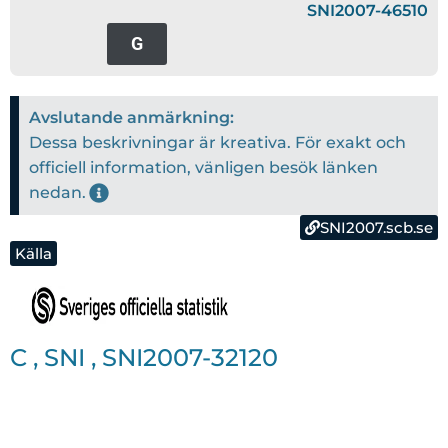
SNI2007-46510
G
Avslutande anmärkning:
Dessa beskrivningar är kreativa. För exakt och
officiell information, vänligen besök länken
nedan.
SNI2007.scb.se
Källa
C
,
SNI
,
SNI2007-32120