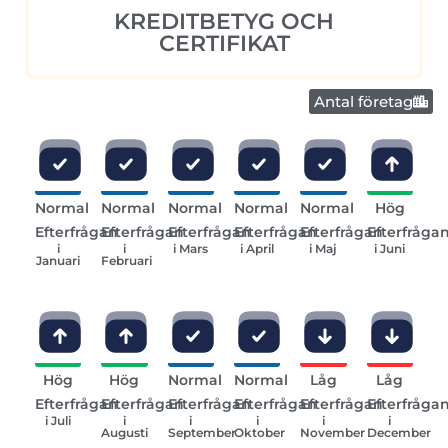
KREDITBETYG OCH
CERTIFIKAT
Antal företag
Normal
Normal
Normal
Normal
Normal
Hög
Efterfrågan
Efterfrågan
Efterfrågan
Efterfrågan
Efterfrågan
Efterfråga
i
i
i Mars
i April
i Maj
i Juni
Januari
Februari
Hög
Hög
Normal
Normal
Låg
Låg
Efterfrågan
Efterfrågan
Efterfrågan
Efterfrågan
Efterfrågan
Efterfråga
i Juli
i
i
i
i
i
Augusti
September
Oktober
November
December