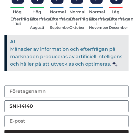
Hög
Hög
Normal
Normal
Normal
Låg
Efterfrågan
Efterfrågan
Efterfrågan
Efterfrågan
Efterfrågan
Efterfråga
i Juli
i
i
i
i
i
Augusti
September
Oktober
November
December
AI
Månader av information och efterfrågan på
marknaden produceras av artificiell intelligens
och håller på att utvecklas och optimeras.