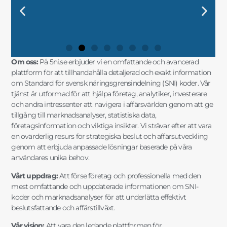
DIN KOMPLETTA GUIDE TILL SNI-
"UTFORSKA SVENSK
"FRAMTIDENS
"SÄKERSTÄLL DIN
DIN KOMPLETTA GUIDE TILL SNI-
"UTFORSKA SVENSK
"FRAMTIDENS
"SÄKERSTÄLL DIN
DIN KOMPLETTA GUIDE TILL SNI-
"UTFORSKA SVENSK
"FRAMTIDENS
"SÄKERSTÄLL DIN
"SNI-SE: NYCKELN TILL
"MARKNADSANALYSER OCH SNI-
"SNI-KODER OCH STATISTIK FÖR
"SNI OCH AFFÄRSINSIKTER FÖR
"SNI-SE: NYCKELN TILL
"MARKNADSANALYSER OCH SNI-
"SNI-KODER OCH STATISTIK FÖR
"SNI OCH AFFÄRSINSIKTER FÖR
"SNI-SE: NYCKELN TILL
"MARKNADSANALYSER OCH SNI-
"SNI-KODER OCH STATISTIK FÖR
"SNI OCH AFFÄRSINSIKTER FÖR
KODER OCH
NÄRINGSLIVSINDELNING MED
FÖRETAGSSTRATEGIER MED SNI
AFFÄRSFRAMGÅNG MED EXAKT
KODER OCH
NÄRINGSLIVSINDELNING MED
FÖRETAGSSTRATEGIER MED SNI
AFFÄRSFRAMGÅNG MED EXAKT
KODER OCH
NÄRINGSLIVSINDELNING MED
FÖRETAGSSTRATEGIER MED SNI
AFFÄRSFRAMGÅNG MED EXAKT
FRAMGÅNGSRIKA AFFÄRSBESLUT"
DATA FÖR SMARTA AFFÄRSVAL"
DIN FÖRETAGSUTVECKLING"
STRATEGISK PLANERING"
FRAMGÅNGSRIKA AFFÄRSBESLUT"
DATA FÖR SMARTA AFFÄRSVAL"
DIN FÖRETAGSUTVECKLING"
STRATEGISK PLANERING"
FRAMGÅNGSRIKA AFFÄRSBESLUT"
DATA FÖR SMARTA AFFÄRSVAL"
DIN FÖRETAGSUTVECKLING"
STRATEGISK PLANERING"
MARKNADSANALYSER"
FÖRDJUPAD INSIKT"
OCH MARKNADSANALYS"
SNI-INFORMATION"
MARKNADSANALYSER"
FÖRDJUPAD INSIKT"
OCH MARKNADSANALYS"
SNI-INFORMATION"
MARKNADSANALYSER"
FÖRDJUPAD INSIKT"
OCH MARKNADSANALYS"
SNI-INFORMATION"
Om oss:
På 5ni.se erbjuder vi en omfattande och avancerad
plattform för att tillhandahålla detaljerad och exakt information
om Standard för svensk näringsgrensindelning (SNI) koder. Vår
tjänst är utformad för att hjälpa företag, analytiker, investerare
och andra intressenter att navigera i affärsvärlden genom att ge
tillgång till marknadsanalyser, statistiska data,
företagsinformation och viktiga insikter. Vi strävar efter att vara
en ovärderlig resurs för strategiska beslut och affärsutveckling
genom att erbjuda anpassade lösningar baserade på våra
användares unika behov.
Vårt uppdrag:
Att förse företag och professionella med den
mest omfattande och uppdaterade informationen om SNI-
koder och marknadsanalyser för att underlätta effektivt
beslutsfattande och affärstillväxt.
Vår vision:
Att vara den ledande plattformen för