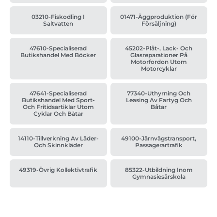
03210-Fiskodling I
01471-Äggproduktion (för
Saltvatten
Försäljning)
47610-Specialiserad
45202-Plåt-, Lack- Och
Butikshandel Med Böcker
Glasreparationer På
Motorfordon Utom
Motorcyklar
47641-Specialiserad
77340-Uthyrning Och
Butikshandel Med Sport-
Leasing Av Fartyg Och
Och Fritidsartiklar Utom
Båtar
Cyklar Och Båtar
14110-Tillverkning Av Läder-
49100-Järnvägstransport,
Och Skinnkläder
Passagerartrafik
49319-Övrig Kollektivtrafik
85322-Utbildning Inom
Gymnasiesärskola