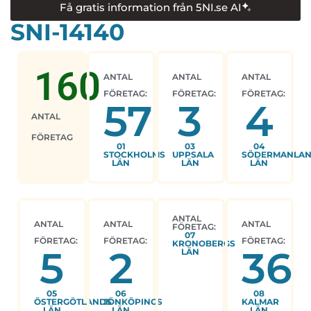
Få gratis information från 5NI.se AI
SNI-14140
160
ANTAL
ANTAL
ANTAL
FÖRETAG:
FÖRETAG:
FÖRETAG:
57
3
4
ANTAL
FÖRETAG
01
03
04
STOCKHOLMS
UPPSALA
SÖDERMANLA
LÄN
LÄN
LÄN
ANTAL
ANTAL
ANTAL
ANTAL
FÖRETAG:
07
FÖRETAG:
FÖRETAG:
FÖRETAG:
KRONOBERGS
5
2
36
LÄN
05
06
08
ÖSTERGÖTLANDS
JÖNKÖPINGS
KALMAR
LÄN
LÄN
LÄN