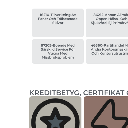
16210-Tillverkning Av
86212-Annan Allmä
Fanér Och Träbaserade
Öppen Hälso- Och
Skivor
Sjukvård, Ej Primärv
87203-Boende Med
46660-Partihandel 
Särskild Service För
Andra Kontorsmaski
Vuxna Med
Och Kontorsutrustni
Missbruksproblem
KREDITBETYG, CERTIFIKAT