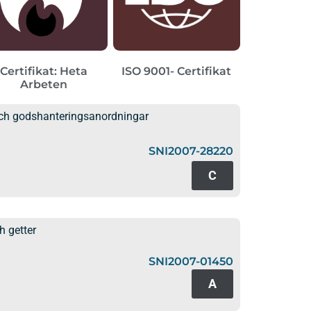
Certifikat: Heta
ISO 9001- Certifikat
Arbeten
 och godshanteringsanordningar
SNI2007-28220
C
h getter
SNI2007-01450
A