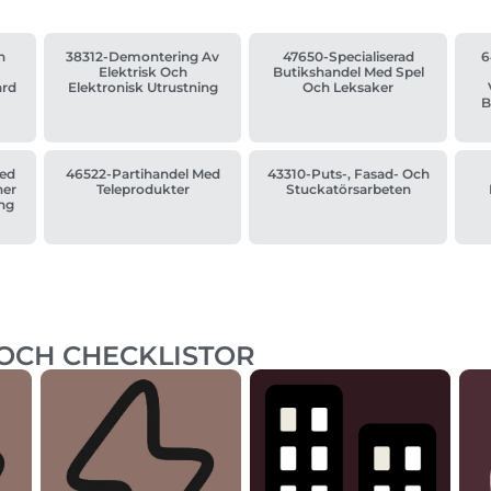
n
38312-Demontering Av
47650-Specialiserad
6
Elektrisk Och
Butikshandel Med Spel
ård
Elektronisk Utrustning
Och Leksaker
B
Med
46522-Partihandel Med
43310-Puts-, Fasad- Och
ner
Teleprodukter
Stuckatörsarbeten
ng
 OCH CHECKLISTOR