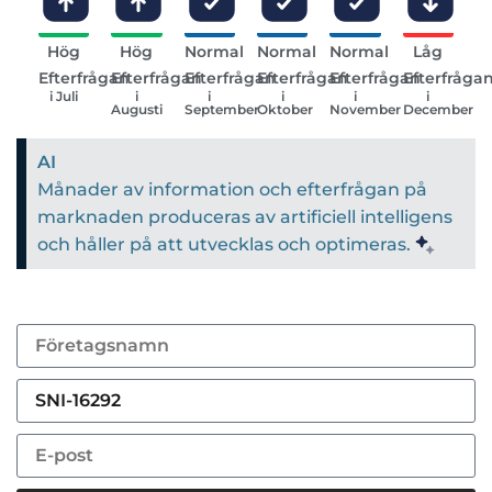
Hög
Hög
Normal
Normal
Normal
Låg
Efterfrågan
Efterfrågan
Efterfrågan
Efterfrågan
Efterfrågan
Efterfråga
i Juli
i
i
i
i
i
Augusti
September
Oktober
November
December
AI
Månader av information och efterfrågan på
marknaden produceras av artificiell intelligens
och håller på att utvecklas och optimeras.