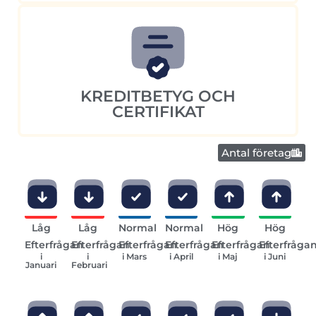
KREDITBETYG OCH
CERTIFIKAT
Antal företag
Låg
Låg
Normal
Normal
Hög
Hög
Efterfrågan
Efterfrågan
Efterfrågan
Efterfrågan
Efterfrågan
Efterfråga
i
i
i Mars
i April
i Maj
i Juni
Januari
Februari