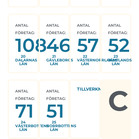
ANTAL
ANTAL
ANTAL
ANTAL
FÖRETAG:
FÖRETAG:
FÖRETAG:
FÖRETAG:
108
46
57
52
20
21
22
23
DALARNAS
GÄVLEBORGS
VÄSTERNORRLANDS
JÄMTLANDS
LÄN
LÄN
LÄN
LÄN
C
TILLVERKNING
ANTAL
ANTAL
FÖRETAG:
FÖRETAG:
71
51
24
25
VÄSTERBOTTENS
NORRBOTTENS
LÄN
LÄN