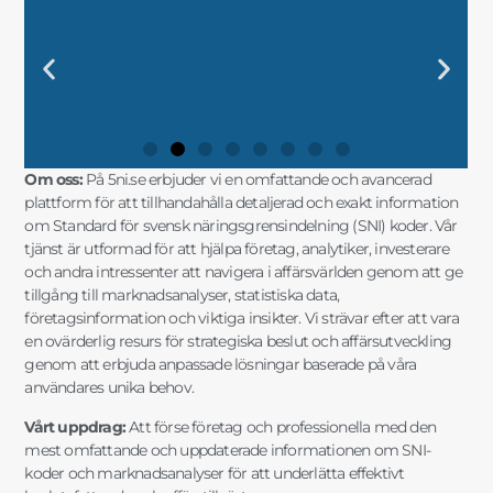
DIN KOMPLETTA GUIDE TILL SNI-
"UTFORSKA SVENSK
"FRAMTIDENS
"SÄKERSTÄLL DIN
DIN KOMPLETTA GUIDE TILL SNI-
"UTFORSKA SVENSK
"FRAMTIDENS
"SÄKERSTÄLL DIN
DIN KOMPLETTA GUIDE TILL SNI-
"UTFORSKA SVENSK
"FRAMTIDENS
"SÄKERSTÄLL DIN
"SNI-SE: NYCKELN TILL
"MARKNADSANALYSER OCH SNI-
"SNI-KODER OCH STATISTIK FÖR
"SNI OCH AFFÄRSINSIKTER FÖR
"SNI-SE: NYCKELN TILL
"MARKNADSANALYSER OCH SNI-
"SNI-KODER OCH STATISTIK FÖR
"SNI OCH AFFÄRSINSIKTER FÖR
"SNI-SE: NYCKELN TILL
"MARKNADSANALYSER OCH SNI-
"SNI-KODER OCH STATISTIK FÖR
"SNI OCH AFFÄRSINSIKTER FÖR
KODER OCH
NÄRINGSLIVSINDELNING MED
FÖRETAGSSTRATEGIER MED SNI
AFFÄRSFRAMGÅNG MED EXAKT
KODER OCH
NÄRINGSLIVSINDELNING MED
FÖRETAGSSTRATEGIER MED SNI
AFFÄRSFRAMGÅNG MED EXAKT
KODER OCH
NÄRINGSLIVSINDELNING MED
FÖRETAGSSTRATEGIER MED SNI
AFFÄRSFRAMGÅNG MED EXAKT
FRAMGÅNGSRIKA AFFÄRSBESLUT"
DATA FÖR SMARTA AFFÄRSVAL"
DIN FÖRETAGSUTVECKLING"
STRATEGISK PLANERING"
FRAMGÅNGSRIKA AFFÄRSBESLUT"
DATA FÖR SMARTA AFFÄRSVAL"
DIN FÖRETAGSUTVECKLING"
STRATEGISK PLANERING"
FRAMGÅNGSRIKA AFFÄRSBESLUT"
DATA FÖR SMARTA AFFÄRSVAL"
DIN FÖRETAGSUTVECKLING"
STRATEGISK PLANERING"
MARKNADSANALYSER"
FÖRDJUPAD INSIKT"
OCH MARKNADSANALYS"
SNI-INFORMATION"
MARKNADSANALYSER"
FÖRDJUPAD INSIKT"
OCH MARKNADSANALYS"
SNI-INFORMATION"
MARKNADSANALYSER"
FÖRDJUPAD INSIKT"
OCH MARKNADSANALYS"
SNI-INFORMATION"
Om oss:
På 5ni.se erbjuder vi en omfattande och avancerad
plattform för att tillhandahålla detaljerad och exakt information
om Standard för svensk näringsgrensindelning (SNI) koder. Vår
tjänst är utformad för att hjälpa företag, analytiker, investerare
och andra intressenter att navigera i affärsvärlden genom att ge
tillgång till marknadsanalyser, statistiska data,
företagsinformation och viktiga insikter. Vi strävar efter att vara
en ovärderlig resurs för strategiska beslut och affärsutveckling
genom att erbjuda anpassade lösningar baserade på våra
användares unika behov.
Vårt uppdrag:
Att förse företag och professionella med den
mest omfattande och uppdaterade informationen om SNI-
koder och marknadsanalyser för att underlätta effektivt