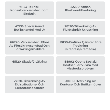
71123-Teknisk
22290-Annan
Konsultverksamhet Inom
Plastvarutillverkning
Elteknik
47771-Specialiserad
28120-Tillverkning Av
Butikshandel Med Ur
Fluidteknisk Utrustning
66220-Verksamhet Utförd
18130-Grafiska Tjänster Före
Av Försäkringsombud Och
Tryckning
Försäkringsmäklare
(prepress/premedia)
65120-Skadeförsäkring
88992-Öppna Sociala
Insatser För Vuxna Med
Missbruksproblem
27120-Tillverkning Av
31011-Tillverkning Av
Eldistributions- Och
Kontors- Och Butiksmöbler
Elkontrollapparater