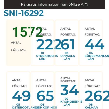
Få gratis information från 5NI.se AI
SNI-16292
1572
ANTAL
ANTAL
ANTAL
FÖRETAG:
FÖRETAG:
FÖRETAG:
222
61
44
ANTAL
FÖRETAG
01
03
04
STOCKHOLMS
UPPSALA
SÖDERMANLA
LÄN
LÄN
LÄN
ANTAL
ANTAL
ANTAL
ANTAL
FÖRETAG:
34
FÖRETAG:
FÖRETAG:
FÖRETAG:
49
65
26
07
KRONOBERGS
05
06
LÄN
08
ÖSTERGÖTLANDS
JÖNKÖPINGS
KALMAR