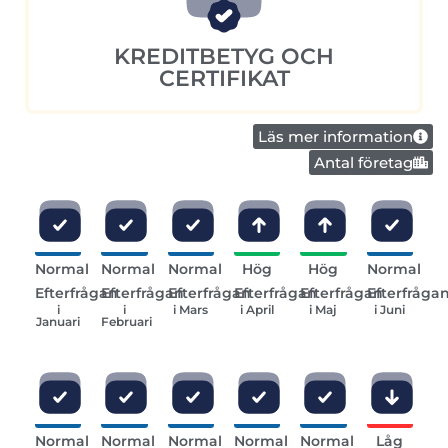
KREDITBETYG OCH
CERTIFIKAT
Läs mer information
Antal företag
Normal
Normal
Normal
Hög
Hög
Normal
Efterfrågan
Efterfrågan
Efterfrågan
Efterfrågan
Efterfrågan
Efterfråga
i
i
i Mars
i April
i Maj
i Juni
Januari
Februari
Normal
Normal
Normal
Normal
Normal
Låg