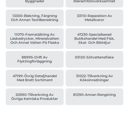
Byggnader
Reklamfotoverksamhet
13300-Blekning, Färgning
33110-Reparation Av
Och Annan Textilberedning
Metallvaror
11070-Framställning Av
47230-Specialiserad
Läskedrycker, Mineralvatten
Butikshandel Med Fisk,
Och Annat Vatten På Flaska
Skal- Och Blötdjur
88995-Drift Av
03120-Sötvattensfiske
Flyktingförläggning
47199-Övrig Detaljhandel
31022-Tillverkning Av
Med Brett Sortiment
Köksinredningar
20590-Tillverkning Av
81290-Annan Rengöring
Övriga Kemiska Produkter