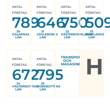
ANTAL
ANTAL
ANTAL
ANTAL
FÖRETAG:
FÖRETAG:
FÖRETAG:
FÖRETAG:
789
646
750
50
20
21
22
23
DALARNAS
GÄVLEBORGS
VÄSTERNORRLANDS
JÄMTLANDS
LÄN
LÄN
LÄN
LÄN
H
TRANSPORT
ANTAL
ANTAL
OCH
MAGASINERING
FÖRETAG:
FÖRETAG:
672
795
24
25
VÄSTERBOTTENS
NORRBOTTENS
LÄN
LÄN