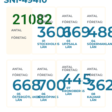
21082
ANTAL
ANTAL
ANTAL
FÖRETAG:
FÖRETAG:
FÖRETAG:
3601
669
48
ANTAL
FÖRETAG
01
03
04
STOCKHOLMS
UPPSALA
SÖDERMANLA
LÄN
LÄN
LÄN
ANTAL
ANTAL
ANTAL
ANTAL
FÖRETAG:
445
FÖRETAG:
FÖRETAG:
FÖRETAG:
668
700
36
07
KRONOBERGS
05
06
LÄN
08
ÖSTERGÖTLANDS
JÖNKÖPINGS
KALMAR
LÄN
LÄN
LÄN