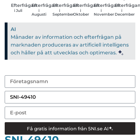
Efterfrågan
Efterfrågan
Efterfrågan
Efterfrågan
Efterfrågan
Efterfråga
i Juli
i
i
i
i
i
Augusti
September
Oktober
November
December
AI
Månader av information och efterfrågan på
marknaden produceras av artificiell intelligens
och håller på att utvecklas och optimeras.
Få gratis information från 5NI.se AI
SNI-49410