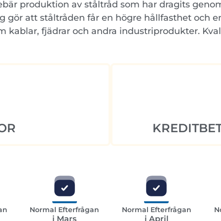
nebär produktion av ståltråd som har dragits geno
ng gör att ståltråden får en högre hållfasthet och en
 kablar, fjädrar och andra industriprodukter. Kval
OR
KREDITBET
an
Normal Efterfrågan
Normal Efterfrågan
N
i Mars
i April