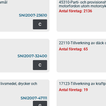
damål
45310-Parti- och provisionsh
motorfordon utom motorcyk
Antal företag: 2136
SNI2007-23610
C
22110-Tillverkning av däck
Antal företag: 65
SNI2007-32400
C
livsmedel, drycker och
17123-Tillverkning av kraft
Antal företag: 19
SNI2007-47111
G