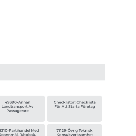
49390-Annan
Checklistor: Checklista
Landtransport Av
För Att Starta Företag
Passagerare
6210-Partihandel Med
71129-Övrig Teknisk
Spannmål, Råtobak,
Konsultverksamhet