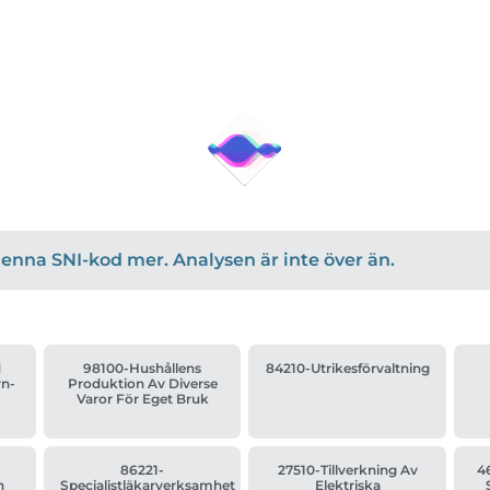
r denna SNI-kod mer. Analysen är inte över än.
d
98100-Hushållens
84210-Utrikesförvaltning
rn-
Produktion Av Diverse
Varor För Eget Bruk
86221-
27510-Tillverkning Av
4
n
Specialistläkarverksamhet
Elektriska