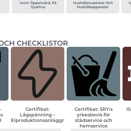
Inom Öppenvård, På
Hushållsmaskiner Och
U
Sjukhus
Hushållsapparater
 OCH CHECKLISTOR
–
Certifikat:
Certifikat: SRY:s
IS
ns
Lågspänning –
yrkesbevis för
l
Elproduktionsanläggningar
städservice och
hemservice