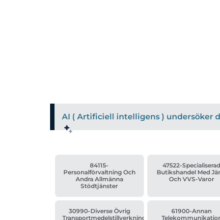
AI ( Artificiell intelligens ) undersöke
84115-
47522-Specialisera
Personalförvaltning Och
Butikshandel Med Jä
Andra Allmänna
Och VVS-Varor
Stödtjänster
30990-Diverse Övrig
61900-Annan
Transportmedelstillverkning
Telekommunikatio