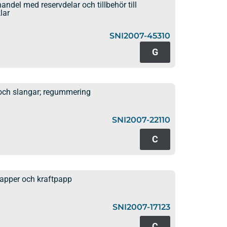
andel med reservdelar och tillbehör till
lar
SNI2007-45310
G
 och slangar; regummering
SNI2007-22110
C
papper och kraftpapp
SNI2007-17123
C