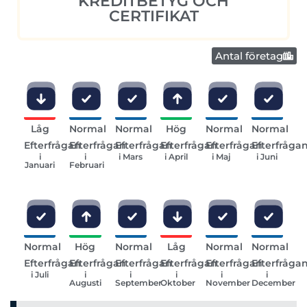
KREDITBETYG OCH
CERTIFIKAT
Antal företag
Låg
Normal
Normal
Hög
Normal
Normal
Efterfrågan
Efterfrågan
Efterfrågan
Efterfrågan
Efterfrågan
Efterfråga
i
i
i Mars
i April
i Maj
i Juni
Januari
Februari
Normal
Hög
Normal
Låg
Normal
Normal
Efterfrågan
Efterfrågan
Efterfrågan
Efterfrågan
Efterfrågan
Efterfråga
i Juli
i
i
i
i
i
Augusti
September
Oktober
November
December