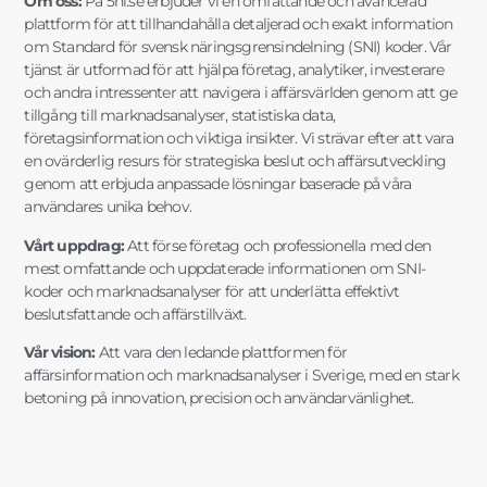
Om oss:
På 5ni.se erbjuder vi en omfattande och avancerad
plattform för att tillhandahålla detaljerad och exakt information
om Standard för svensk näringsgrensindelning (SNI) koder. Vår
tjänst är utformad för att hjälpa företag, analytiker, investerare
och andra intressenter att navigera i affärsvärlden genom att ge
tillgång till marknadsanalyser, statistiska data,
företagsinformation och viktiga insikter. Vi strävar efter att vara
en ovärderlig resurs för strategiska beslut och affärsutveckling
genom att erbjuda anpassade lösningar baserade på våra
användares unika behov.
Vårt uppdrag:
Att förse företag och professionella med den
mest omfattande och uppdaterade informationen om SNI-
koder och marknadsanalyser för att underlätta effektivt
beslutsfattande och affärstillväxt.
Vår vision:
Att vara den ledande plattformen för
affärsinformation och marknadsanalyser i Sverige, med en stark
betoning på innovation, precision och användarvänlighet.