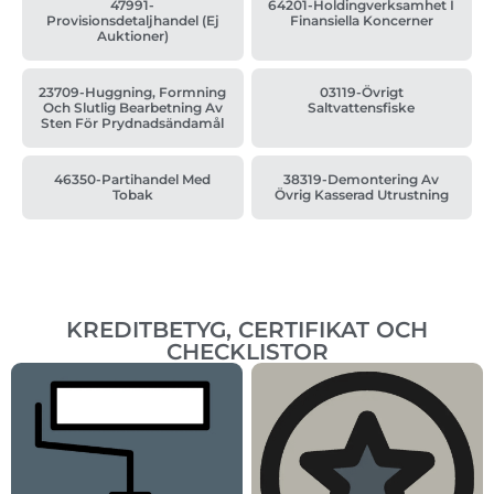
47991-
64201-Holdingverksamhet I
Provisionsdetaljhandel (ej
Finansiella Koncerner
Auktioner)
23709-Huggning, Formning
03119-Övrigt
Och Slutlig Bearbetning Av
Saltvattensfiske
Sten För Prydnadsändamål
46350-Partihandel Med
38319-Demontering Av
Tobak
Övrig Kasserad Utrustning
KREDITBETYG, CERTIFIKAT OCH
CHECKLISTOR