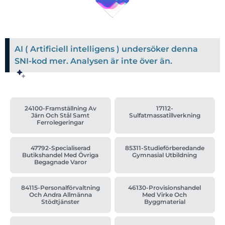
AI ( Artificiell intelligens ) undersöker denna
SNI-kod mer. Analysen är inte över än.
24100-Framställning Av
17112-
Järn Och Stål Samt
Sulfatmassatillverkning
Ferrolegeringar
47792-Specialiserad
85311-Studieförberedande
Butikshandel Med Övriga
Gymnasial Utbildning
Begagnade Varor
84115-Personalförvaltning
46130-Provisionshandel
Och Andra Allmänna
Med Virke Och
Stödtjänster
Byggmaterial