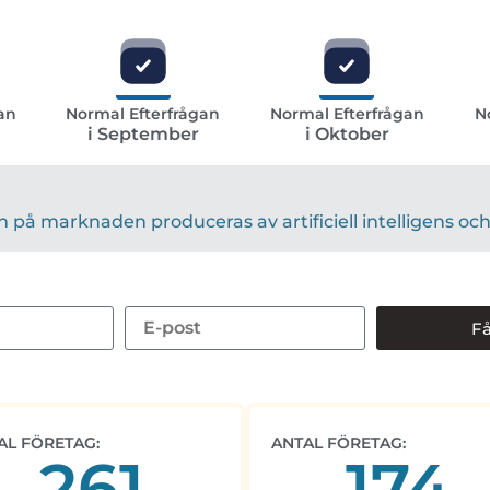
an
Normal Efterfrågan
Normal Efterfrågan
N
i September
i Oktober
på marknaden produceras av artificiell intelligens och 
Få
AL FÖRETAG:
ANTAL FÖRETAG:
261
174