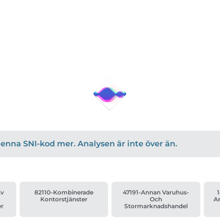
r denna SNI-kod mer. Analysen är inte över än.
Av
82110-Kombinerade
47191-Annan Varuhus-
1
Kontorstjänster
Och
A
er
Stormarknadshandel