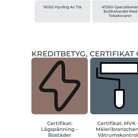
16102-Hyvling Av Trä
47260-Specialisera
Butikshandel Med
Tobaksvaror
KREDITBETYG, CERTIFIKAT
Certifikat:
Certifikat: MVK 
Lågspänning –
Måleribransche
Bostäder
Våtrumskontrol