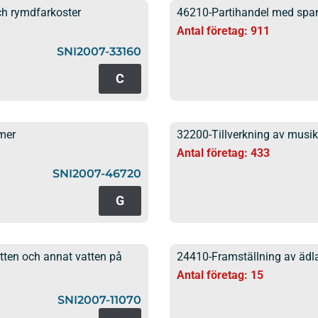
ch rymdfarkoster
46210-Partihandel med span
Antal företag: 911
SNI2007-33160
C
mer
32200-Tillverkning av musi
Antal företag: 433
SNI2007-46720
G
tten och annat vatten på
24410-Framställning av ädla
Antal företag: 15
SNI2007-11070