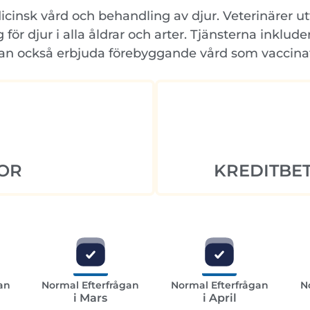
nsk vård och behandling av djur. Veterinärer utfö
ör djur i alla åldrar och arter. Tjänsterna inklud
kan också erbjuda förebyggande vård som vaccinat
OR
KREDITBET
an
Normal Efterfrågan
Normal Efterfrågan
N
i Mars
i April