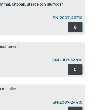
nmål, råtobak, utsäde och djurfoder
SNI2007-46210
G
kinstrument
SNI2007-32200
C
 metaller
SNI2007-24410