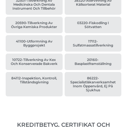
32501-Tillverkning Av
38320-Återvinning Av
Medicinska Och Dentala
Källsorterat Material
Instrument Och Tillbehör
20590-Tillverkning Av
03220-Fiskodling I
Övriga Kemiska Produkter
Sötvatten
41100-Utformning Av
17112-
Byggprojekt
Sulfatmassatillverkning
10722-Tillverkning Av Kex
20160-
Och Konserverade Bakverk
Basplastframställning
84112-Inspektion, Kontroll,
86222-
Tillståndsgivning
Specialistläkarverksamhet
Inom Öppenvård, Ej På
Sjukhus
KREDITBETYG, CERTIFIKAT OCH