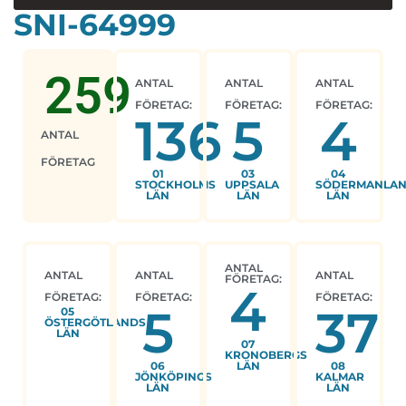
SNI-64999
259
ANTAL
ANTAL
ANTAL
FÖRETAG:
FÖRETAG:
FÖRETAG:
136
5
4
ANTAL
FÖRETAG
01
03
04
STOCKHOLMS
UPPSALA
SÖDERMANLA
LÄN
LÄN
LÄN
ANTAL
ANTAL
ANTAL
ANTAL
FÖRETAG:
4
FÖRETAG:
FÖRETAG:
FÖRETAG:
5
37
05
ÖSTERGÖTLANDS
LÄN
07
KRONOBERGS
06
LÄN
08
JÖNKÖPINGS
KALMAR
LÄN
LÄN