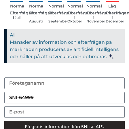
Normal
Normal
Normal
Normal
Normal
Låg
Efterfrågan
Efterfrågan
Efterfrågan
Efterfrågan
Efterfrågan
Efterfråga
i Juli
i
i
i
i
i
Augusti
September
Oktober
November
December
AI
Månader av information och efterfrågan på
marknaden produceras av artificiell intelligens
och håller på att utvecklas och optimeras.
Få gratis information från 5NI.se AI